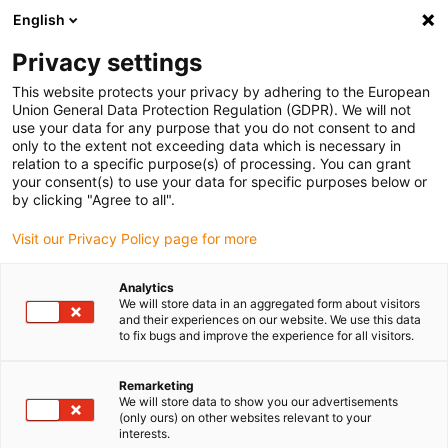
English
Bitte wählen Sie Ihren Lieferstandort
Privacy settings
Die Auswahl der Länder-/Regionsseite kann verschiedene
Faktoren wie Preis, Versandoptionen und Produktverfügbarkeit
This website protects your privacy by adhering to the European
Union General Data Protection Regulation (GDPR). We will not
beeinflussen.
use your data for any purpose that you do not consent to and
only to the extent not exceeding data which is necessary in
relation to a specific purpose(s) of processing. You can grant
Alle Standorte anzeigen
your consent(s) to use your data for specific purposes below or
by clicking "Agree to all".
Gehe zu www.igus.com
Visit our Privacy Policy page for more
Analytics
(0)
We will store data in an aggregated form about visitors
and their experiences on our website. We use this data
to fix bugs and improve the experience for all visitors.
Startseite igus Österreich
Anwendungsbeispiele
Gleitlager Für Greiferschaufel An Radlader
Remarketing
We will store data to show you our advertisements
(only ours) on other websites relevant to your
interests.