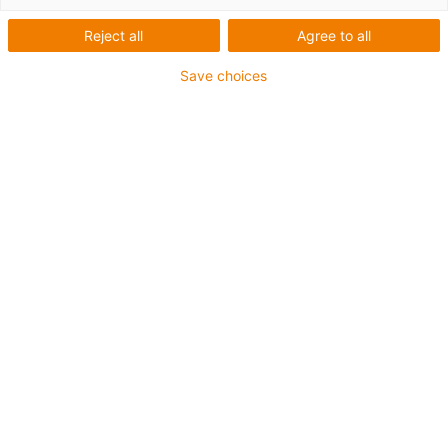
Hoch verschleißfeste
Reject all
Agree to all
Gleitlager für
Save choices
wartungsfreie Schaufel in
Radlader
Steckbrief
Was wurde benötigt:
iglidur Hochlastlager für
Baumaschinen
Anforderungen:
Belastbarkeit, Resistent gegenüber
Witterungsbedinungen, wartungsfrei, langlebig
Branche:
Baumaschinen; Radlader
Erfolg für den Kunden:
iglidur Hochlastlager den
schmier- und wartungsfreien Betrieb und sind dabei
hoch verschleißfest und belastbar.