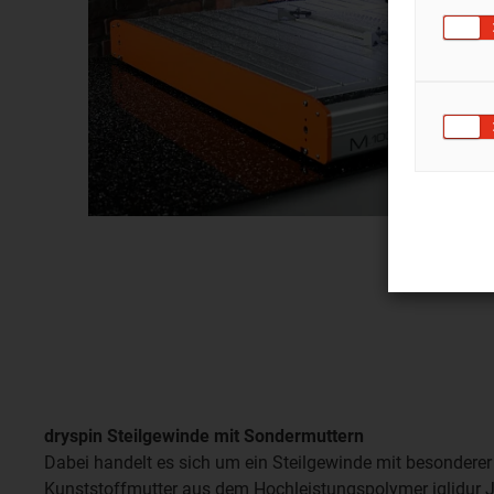
dryspin Steilgewinde mit Sondermuttern
Dabei handelt es sich um ein Steilgewinde mit besonderer
Kunststoffmutter aus dem Hochleistungspolymer iglidur J