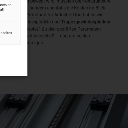
 in drei Achsen bewegt wird, mussten die Konstrukteure
ences on
 Lösung finden, sondern ebenfalls die Kosten im Blick
all
inen eigenen Prüfstand für Antriebe. Dort haben wir
 wie Rundgewindespindeln und
Trapezgewindespindeln
 Vergleich getestet.“ Zu den geprüften Parametern
websites
g, Präzision und Verschleiß – und am besten
pin Spindeln von igus.