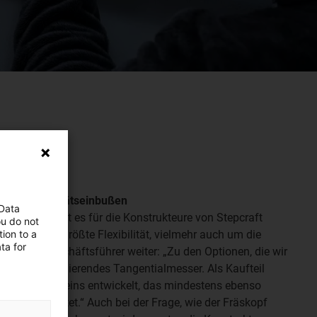
– ohne Qualitätseinbußen
 Data
bel sind, geht es für die Konstrukteure von Stepcraft
ou do not
ion to a
tion und die größte Flexibilität, vielmehr auch um die
ta for
Stepcraft-Geschäftsführer weiter: „Zu den Optionen, die wir
 auch ein oszillierendes Tangentialmesser. Als Kaufteil
et. Wir haben eins entwickelt, das mindestens ebenso
r nur 350 € kostet.“ Auch bei der Frage, wie der Fräskopf