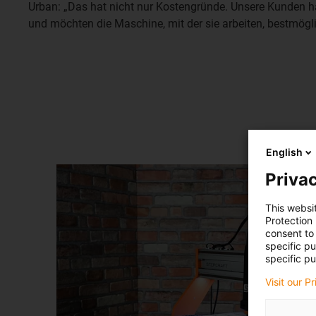
Urban: „Das hat nicht nur Kostengründe. Unsere Kunden
und möchten die Maschine, mit der sie arbeiten, bestmögli
English
Privac
This websi
Protection
consent to 
specific p
specific pu
Visit our P