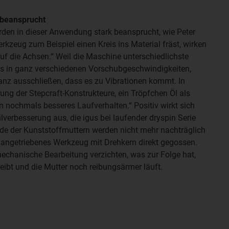
 beansprucht
rden in dieser Anwendung stark beansprucht, wie Peter
rkzeug zum Beispiel einen Kreis ins Material fräst, wirken
uf die Achsen.“ Weil die Maschine unterschiedlichste
das in ganz verschiedenen Vorschubgeschwindigkeiten,
anz ausschließen, dass es zu Vibrationen kommt. In
hrung der Stepcraft-Konstrukteure, ein Tröpfchen Öl als
n nochmals besseres Laufverhalten.“ Positiv wirkt sich
lverbesserung aus, die igus bei laufender dryspin Serie
e der Kunststoffmuttern werden nicht mehr nachträglich
n angetriebenes Werkzeug mit Drehkern direkt gegossen.
chanische Bearbeitung verzichten, was zur Folge hat,
eibt und die Mutter noch reibungsärmer läuft.