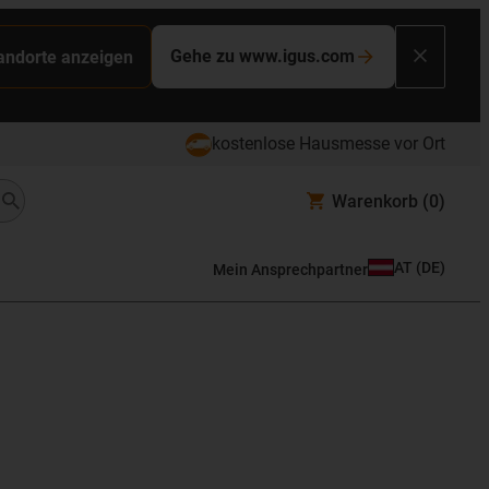
Gehe zu www.igus.com
tandorte anzeigen
kostenlose Hausmesse vor Ort
Warenkorb
(0)
AT
(
DE
)
Mein Ansprechpartner