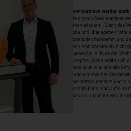
Gewindetriebe werden stark
Die dryspin Gewindetriebe we
Urban erläutert: „Wenn das We
hohe und überlagerte Kräfte a
Materialien bearbeitet, und 
kann man konstruktiv nicht g
diesem Fall hilft, so die Erfa
Dämpfer: „Dann ergibt sich ei
dabei auch eine aktuelle Detai
vorgenommen hat: Die Gewind
geschnitten, sondern über ei
Deshalb kann man auf eine me
dass die Gusshaut erhalten bl