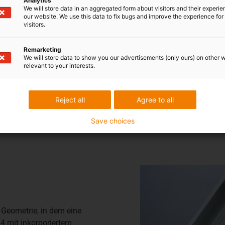
Analytics
(oder jedes andere Werkzeug)
We will store data in an aggregated form about visitors and their experi
nicht nur die technisch beste
our website. We use this data to fix bugs and improve the experience for 
visitors.
behalten. Urban: „Wir haben e
verschiedene Linearsysteme
Remarketing
mit Rotgussmutter im direkten
We will store data to show you our advertisements (only ours) on other 
gehörten Geräuschentwicklun
relevant to your interests.
abgeschnitten haben die drys
Reject all
Agree to all
Save choices
 Geometrie, in dem eine
4 mit inkorporiertem