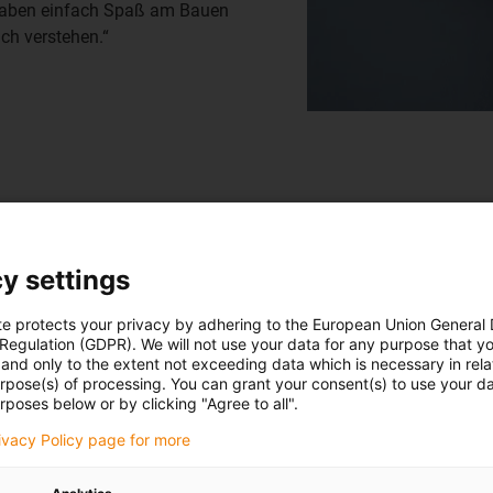
 haben einfach Spaß am Bauen
ch verstehen.“
y settings
Kostengünstig konstruieren 
te protects your privacy by adhering to the European Union General
Da die Hobbyisten kostensensi
 Regulation (GDPR). We will not use your data for any purpose that y
and only to the extent not exceeding data which is necessary in relat
nicht allein um die beste Funk
urpose(s) of processing. You can grant your consent(s) to use your da
Kosten jeder Innovation. Der 
rposes below or by clicking "Agree to all".
für die M-Serie bieten, gehört
rivacy Policy page for more
hätte uns das 1.100 € gekost
vielseitig und robust ist, abe