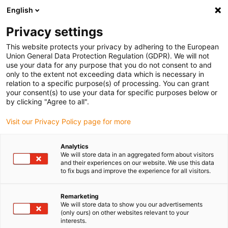
English
Bitte wählen Sie Ihren Lieferstandort
Privacy settings
Die Auswahl der Länder-/Regionsseite kann verschiedene
Faktoren wie Preis, Versandoptionen und Produktverfügbarkeit
This website protects your privacy by adhering to the European
Union General Data Protection Regulation (GDPR). We will not
beeinflussen.
use your data for any purpose that you do not consent to and
only to the extent not exceeding data which is necessary in
relation to a specific purpose(s) of processing. You can grant
Alle Standorte anzeigen
your consent(s) to use your data for specific purposes below or
by clicking "Agree to all".
Gehe zu www.igus.com
Visit our Privacy Policy page for more
Analytics
(0)
We will store data in an aggregated form about visitors
and their experiences on our website. We use this data
to fix bugs and improve the experience for all visitors.
Startseite igus Österreich
Anwendungsbeispiele
Gewindespindeln Für Bierlift Zum Selberbauern
Remarketing
We will store data to show you our advertisements
(only ours) on other websites relevant to your
interests.