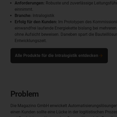
Anforderungen:
Robuste und zuverlässige Leitungsfüh
einnimmt.
Branche:
Intralogistik
Erfolg für den Kunden:
Im Prototypen des Kommissionie
einwandfrei laufende Energiekette bislang bei mehrere
ohne Aufsicht beweisen. Daneben spart die Bauteillö
Entwicklungszeit.
Alle Produkte für die Intralogistik entdecken
Problem
Die Magazino GmbH enwickelt Automatisierungslösungen f
einen Kunden sollte eine Lücke in der logitistischen Pro