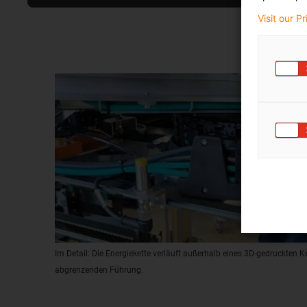
Visit our P
Im Detail: Die Energiekette verläuft außerhalb eines 3D-gedruckten 
abgrenzenden Führung.