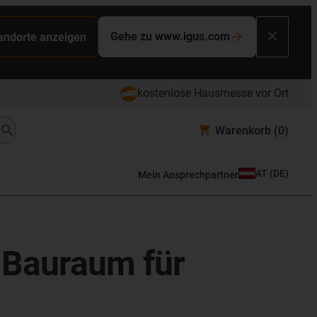
Gehe zu www.igus.com
tandorte anzeigen
kostenlose Hausmesse vor Ort
Warenkorb
(0)
AT
(
DE
)
Mein Ansprechpartner
 Bauraum für