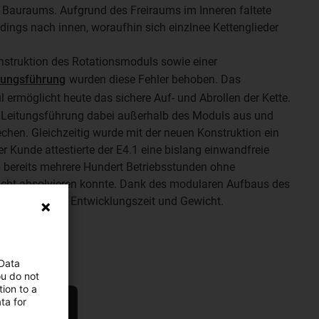
n Bauraums. Aufgrund des Freiraums im Inneren faltete
rdings nach innen, woraufhin sich einzlnee Kettenglieder
nstruktion des Rotationsmoduls sowie einer
itungsführung
wurden diese Fehler behoben. Das
ermöglicht heute das sichere Auf- und Abrollen der Kette.
die Leitungsführung dabei außerhalb des Moduls aus und
chen. Gleichzeitig wurde mit der neuen Konstruktion ein
r Kunde attestierte der E4.1 eine bislang einwandfreie
p bereits mehrere Hundert Betriebsstunden ohne
icht absolvieren konnte. Dank des modularen Aufbaus des
wickler zudem Entwicklungszeit und Gewicht.
 Data
ou do not
ion to a
ta for
1 erfahren