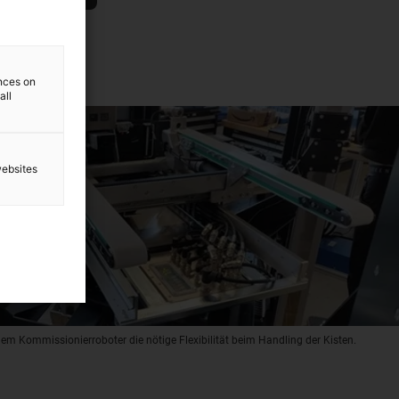
ences on
all
websites
dem Kommissionierroboter die nötige Flexibilität beim Handling der Kisten.