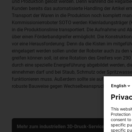
und Produktion gelöst werden. Denn während die Regalbe
Kunden bereits das automatisierte Handling der Artikel erm
Transport der Waren in die Produktion noch komplett man
Kommissionierroboter SOTO werden Kleinladungsträger (
in die Produktionslinie transportiert. Die Aufnahme und A
über einen Förderbandgreifer ermöglicht. Die Konstruktion 
vor eine Herausforderung: Denn da die Kisten im mitgefü
eingelagert werden sollen under der Roboter auch zu den v
greifen können soll, ist eine Rotation des Greifers von 290 
durch eine spezielle Energieführung abgebildet werden, d
einnehmen darf und bei Staub, Schmutz oder Spritzwasser
funktionieren muss. Außerdem sollte sie aufgrund der 
English
robuste Bauweise gegen Wechselbeanspruchung aufweis
Privac
This websi
Protection
consent to 
specific p
Mehr zum industriellen 3D-Druck-Service erfahren
specific pu