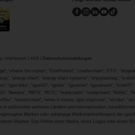
g
Impressum
AGB
Datenschutzeinstellungen
e", "chains for cranes", "ConProtect", "cradle-chain", "CTD", "drygear", 
p", "energy chain", "energy chain systems", "enjoyneering", "e-skin", "e-s
es", "igus:bike", "igusGO", "igutex", "iguverse", "iguversum", "kineKIT
ld", "Rawbot", "RBTX", "RCYL", "readycable", "readychain", "ReBeL", "Re
"triflex", "twisterchain", "when it moves, igus improves", "xirodur", 
in zahlreichen weiteren Ländern und internationalen Jurisdiktionen 
. eingetragene Marken oder anhängige Markenanmeldungen) der igus
eren Staaten. Das Fehlen einer Marke, eines Logos oder eines Sloga