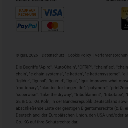
KAUF AUF
RECHNUNG
©
igus, 2026
Datenschutz
Cookie Policy
Verfahrensordnun
Die Begriffe "Apiro", "AutoChain", "CFRIP", "chainflex", "chaing
chain", "e-chain systems", "e-ketten", "e-kettensysteme", "e-loo
"iglidur", "igubal", "igumid", "igus", "igus improves what mov
"motionary", "plastics for longer life", "polymore", "print2mo
"superwise", "take the dryway", "tribofilament", "tribotape", 
SE & Co. KG, Köln, in der Bundesrepublik Deutschland sowie 
abschließende Liste der geistigen Eigentumsrechte (z. B
Deutschland, der Europäischen Union, den USA und/oder and
Co. KG auf ihre Schutzrechte dar.