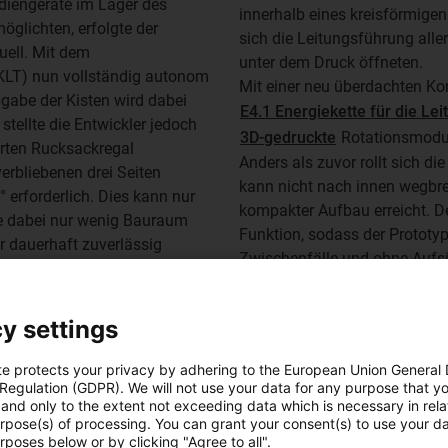
diengeräte im Lager des
innerhalb eines kreisförmige
öglichten, erfolgte der
sich die Leitungsführung alle
uell. Mit dem
unter dem Druck öffneten.
KLT) nun vollständig autonom
Mit einer neu überdachten Ko
bgabe der Kisten wird dabei
E4.1 Energiekette für die Le
stellte die Entwickler jedoch
3D-gedruckte
Rotationsmodul 
hrten Rucksackregal
Anders als zuvor rollt sich 
erbliebenen drei Seiten
kann nicht nach innen wegbre
° erforderlich. Dies kann nur
kompakter Aufbau erreicht. De
ie dabei nur wenig Bauraum
Funktion, sodass der Prototy
 dauerhaft zuverlässig
Zwischenfälle und ohne Aufs
Umgebungsbedingungen eine
Systems sparten sich die Ent
en.
y settings
te protects your privacy by adhering to the European Union General
 Regulation (GDPR). We will not use your data for any purpose that y
and only to the extent not exceeding data which is necessary in relat
urpose(s) of processing. You can grant your consent(s) to use your da
Mehr zur Energiekette E4.
rposes below or by clicking "Agree to all".