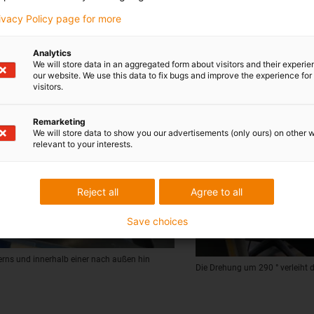
rivacy Policy page for more
Analytics
We will store data in an aggregated form about visitors and their experi
our website. We use this data to fix bugs and improve the experience for 
visitors.
Remarketing
We will store data to show you our advertisements (only ours) on other 
relevant to your interests.
Reject all
Agree to all
Save choices
Kerns und innerhalb einer nach außen hin
Die Drehung um 290 ° verleiht 