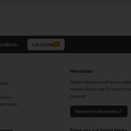
Feedback.
Lob & Kritik
Newsletter
Bleiben Sie immer auf dem Laufe
ures
melden Sie sich hier für unsere mo
news an.
Muster
ad Portal
Newsletter abonnieren
nungen
Folge uns auf Social Media