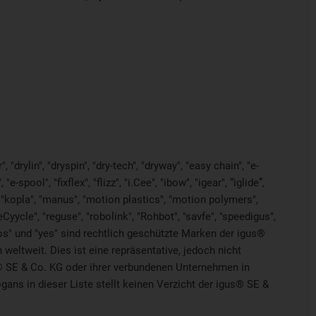
"drylin", "dryspin", "dry-tech", "dryway", "easy chain", "e-
pool", "fixflex", "flizz", "i.Cee", "ibow", "igear", “iglide”,
", "kopla", "manus", "motion plastics", "motion polymers",
Cyycle", "reguse", "robolink", "Rohbot", "savfe", "speedigus",
"xiros" und "yes" sind rechtlich geschützte Marken der igus®
weltweit. Dies ist eine repräsentative, jedoch nicht
® SE & Co. KG oder ihrer verbundenen Unternehmen in
ns in dieser Liste stellt keinen Verzicht der igus® SE &