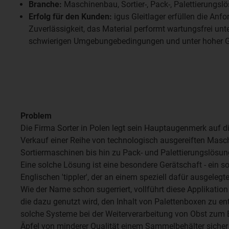
Branche:
Maschinenbau, Sortier-, Pack-, Palettierungsl
Erfolg für den Kunden:
igus Gleitlager erfüllen die Anf
Zuverlässigkeit, das Material performt wartungsfrei unt
schwierigen Umgebungebedingungen und unter hoher 
Problem
Die Firma Sorter in Polen legt sein Hauptaugenmerk auf d
Verkauf einer Reihe von technologisch ausgereiften Masc
Sortiermaschinen bis hin zu Pack- und Palettierungslösun
Eine solche Lösung ist eine besondere Gerätschaft - ein s
Englischen 'tippler', der an einem speziell dafür ausgelegt
Wie der Name schon sugerriert, vollführt diese Applikati
die dazu genutzt wird, den Inhalt von Palettenboxen zu 
solche Systeme bei der Weiterverarbeitung von Obst zum 
Äpfel von minderer Qualität einem Sammelbehälter sicher