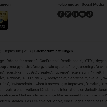
nungen
Folge uns auf Social Media
g
Impressum
AGB
Datenschutzeinstellungen
e", "chains for cranes", "ConProtect", "cradle-chain", "CTD", "drygear", 
p", "energy chain", "energy chain systems", "enjoyneering", "e-skin", "e-s
es", "igus:bike", "igusGO", "igutex", "iguverse", "iguversum", "kineKIT
ld", "Rawbot", "RBTX", "RCYL", "readycable", "readychain", "ReBeL", "Re
"triflex", "twisterchain", "when it moves, igus improves", "xirodur", 
in zahlreichen weiteren Ländern und internationalen Jurisdiktionen 
. eingetragene Marken oder anhängige Markenanmeldungen) der igus
eren Staaten. Das Fehlen einer Marke, eines Logos oder eines Sloga