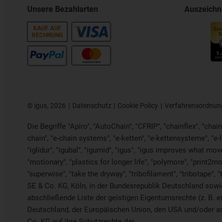
Unsere Bezahlarten
Auszeich
KAUF AUF
RECHNUNG
©
igus, 2026
Datenschutz
Cookie Policy
Verfahrensordnun
Die Begriffe "Apiro", "AutoChain", "CFRIP", "chainflex", "chaing
chain", "e-chain systems", "e-ketten", "e-kettensysteme", "e-loo
"iglidur", "igubal", "igumid", "igus", "igus improves what mov
"motionary", "plastics for longer life", "polymore", "print2mo
"superwise", "take the dryway", "tribofilament", "tribotape", 
SE & Co. KG, Köln, in der Bundesrepublik Deutschland sowie 
abschließende Liste der geistigen Eigentumsrechte (z. B
Deutschland, der Europäischen Union, den USA und/oder and
Co. KG auf ihre Schutzrechte dar.