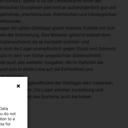
Einsatz. iglidur G ist der Zehnkämpfer unter den
technischen Disziplinen performt es außerordentlich gut und
allgemeinen, mechanischen, thermischen und tribologischen
Allrounder.
en die iglidur-Gleitlager gleich mehrere Vorteile mit sich.
lem der Schmierung. Das Material iglidur-G erspart dem
Kostenaufwand, da es komplett schmier- und
en sind die Lager unempfindlich gegen Staub und Schmutz
nsatz in dem von Sorter angedachten Arbeitsumfeld
aber auch alle weiteren Vorgaben, die im Rahmen der
nd sich in erster Linie auf die Einfachheit und
ion bezogen.
hr gute Reibungskoeffizient der Gleitlager dem Gedanken
enten entgegen. Die Lager arbeiten zuverlässig und
emäßen Betrieb des Systems, auch bei hohen
 Data
ou do not
ion to a
ta for