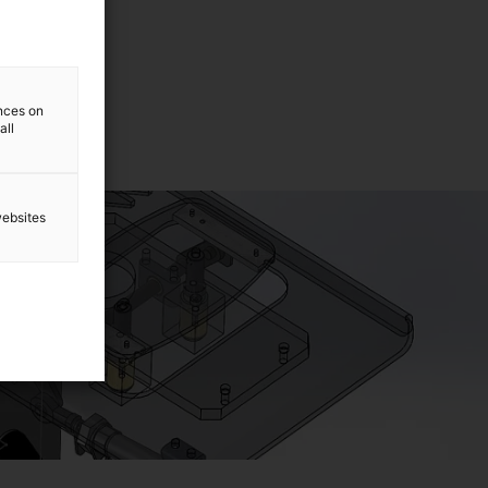
ger
ences on
all
websites