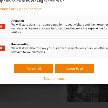
rposes below or by clicking "Agree to all".
rivacy Policy page for more
iglidur® Kunststoff-Gleitla
Analytics
We will store data in an aggregated form about visitors and their experi
our website. We use this data to fix bugs and improve the experience for 
visitors.
Remarketing
We will store data to show you our advertisements (only ours) on other 
relevant to your interests.
Reject all
Agree to all
Save choices