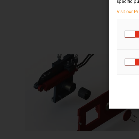
specific pu
Visit our P