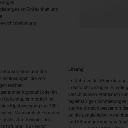
ösungen
orderungen an Einfachheit und
er
Gewichtsbelastung
Lösung
ie Konstruktion und den
hinenlösungen, die von
Im Rahmen der Projektierung 
gen reichen.
in Betracht gezogen. Allerdin
ogenannter Kippstuhl oder im
verschiedenen Problemen von 
en Gabelstapler montiert ist.
regelmäßigen Schmierungen
on eine Kippbewegung um 180°,
suchte, die sich besser mit
entleeren. Vornehmlich kommen
an die Langlebigkeit vereinba
Einsatz, zum Beispiel, um
und Führungen von igus fünd
 zuzuführen. Das Gerät