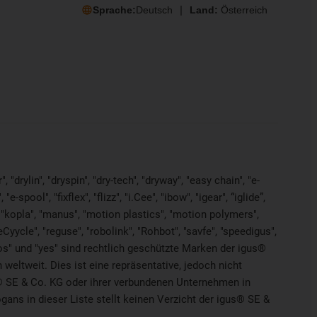
Sprache:
Deutsch
Land:
Österreich
"drylin", "dryspin", "dry-tech", "dryway", "easy chain", "e-
pool", "fixflex", "flizz", "i.Cee", "ibow", "igear", “iglide”,
", "kopla", "manus", "motion plastics", "motion polymers",
Cyycle", "reguse", "robolink", "Rohbot", "savfe", "speedigus",
"xiros" und "yes" sind rechtlich geschützte Marken der igus®
weltweit. Dies ist eine repräsentative, jedoch nicht
® SE & Co. KG oder ihrer verbundenen Unternehmen in
ns in dieser Liste stellt keinen Verzicht der igus® SE &