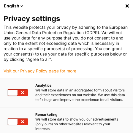
English
Bitte wählen Sie Ihren Lieferstandort
Privacy settings
Die Auswahl der Länder-/Regionsseite kann verschiedene
Faktoren wie Preis, Versandoptionen und Produktverfügbarkeit
This website protects your privacy by adhering to the European
Union General Data Protection Regulation (GDPR). We will not
beeinflussen.
use your data for any purpose that you do not consent to and
only to the extent not exceeding data which is necessary in
relation to a specific purpose(s) of processing. You can grant
Alle Standorte anzeigen
your consent(s) to use your data for specific purposes below or
by clicking "Agree to all".
Gehe zu www.igus.com
Visit our Privacy Policy page for more
Analytics
(0)
We will store data in an aggregated form about visitors
and their experiences on our website. We use this data
to fix bugs and improve the experience for all visitors.
Startseite igus Österreich
Anwendungsbeispiele
Bestückungsautomat
Remarketing
We will store data to show you our advertisements
(only ours) on other websites relevant to your
interests.