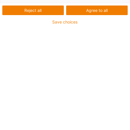
Energieketten für 70 m
Reject all
Agree to all
Verfahrweg in
Save choices
Schweißanlagen von
Cloos
Hängend, stehend oder linear
verfahrend: Energieketten
führen bis zu 10 kg/m schwere
Leitungen
Eine schnelle Produktion verlangt besonders in Zeiten
des Fachkräftemangels und des Wettbewerbsdruckes
immer mehr nach automatisierten Anlagen. Dazu
entwickelt, testet und fertigt die Carl Cloos