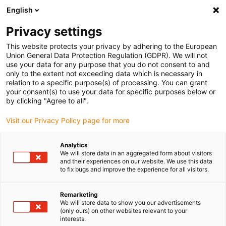
English
Bitte wählen Sie Ihren Lieferstandort
Privacy settings
Die Auswahl der Länder-/Regionsseite kann verschiedene
Faktoren wie Preis, Versandoptionen und Produktverfügbarkeit
This website protects your privacy by adhering to the European
Union General Data Protection Regulation (GDPR). We will not
beeinflussen.
use your data for any purpose that you do not consent to and
only to the extent not exceeding data which is necessary in
relation to a specific purpose(s) of processing. You can grant
Alle Standorte anzeigen
your consent(s) to use your data for specific purposes below or
by clicking "Agree to all".
Gehe zu www.igus.com
Visit our Privacy Policy page for more
Analytics
(0)
We will store data in an aggregated form about visitors
and their experiences on our website. We use this data
to fix bugs and improve the experience for all visitors.
Startseite igus Österreich
Anwendungsbeispiele
Energieketten Für Cloos Schweißanlagen
Remarketing
We will store data to show you our advertisements
(only ours) on other websites relevant to your
interests.