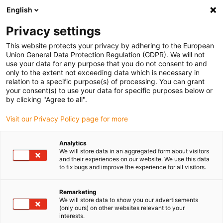
English
Bitte wählen Sie Ihren
Lieferstandort
Privacy settings
Die Auswahl der Länder-/Regionsseite kann
This website protects your privacy by adhering to the European
Union General Data Protection Regulation (GDPR). We will not
verschiedene Faktoren wie Preis,
use your data for any purpose that you do not consent to and
Einkaufsmöglichkeiten und Produktverfügbarkeit
only to the extent not exceeding data which is necessary in
beeinflussen.
relation to a specific purpose(s) of processing. You can grant
your consent(s) to use your data for specific purposes below or
Gehe zu
by clicking "Agree to all".
Alle Standorte ansehen
www.igus.com
Visit our Privacy Policy page for more
search
(
0
)
Analytics
We will store data in an aggregated form about visitors
search
and their experiences on our website. We use this data
Home
Portale
to fix bugs and improve the experience for all visitors.
Portale
Remarketing
We will store data to show you our advertisements
(only ours) on other websites relevant to your
interests.