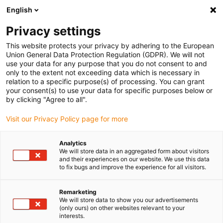
English
Bitte wählen Sie Ihren Lieferstandort
Privacy settings
Die Auswahl der Länder-/Regionsseite kann verschiedene
Faktoren wie Preis, Versandoptionen und Produktverfügbarkeit
This website protects your privacy by adhering to the European
Union General Data Protection Regulation (GDPR). We will not
beeinflussen.
use your data for any purpose that you do not consent to and
only to the extent not exceeding data which is necessary in
relation to a specific purpose(s) of processing. You can grant
Alle Standorte anzeigen
your consent(s) to use your data for specific purposes below or
by clicking "Agree to all".
Gehe zu www.igus.com
Visit our Privacy Policy page for more
Analytics
(0)
We will store data in an aggregated form about visitors
and their experiences on our website. We use this data
to fix bugs and improve the experience for all visitors.
Startseite igus Österreich
Energieketten
Dreidimensionale Energieketten
Remarketing
We will store data to show you our advertisements
(only ours) on other websites relevant to your
interests.