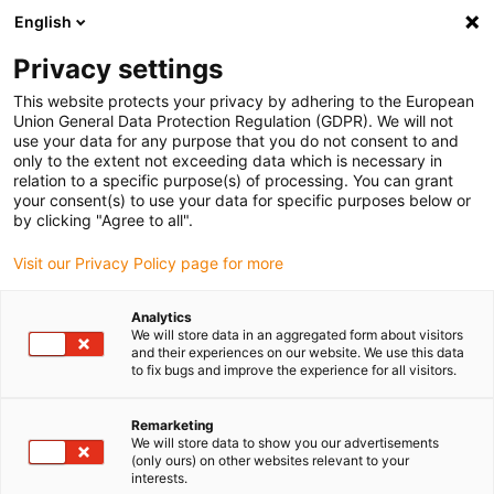
English
Bitte wählen Sie Ihren
Lieferstandort
Privacy settings
Die Auswahl der Länder-/Regionsseite kann
This website protects your privacy by adhering to the European
Union General Data Protection Regulation (GDPR). We will not
verschiedene Faktoren wie Preis,
use your data for any purpose that you do not consent to and
Einkaufsmöglichkeiten und Produktverfügbarkeit
only to the extent not exceeding data which is necessary in
beeinflussen.
relation to a specific purpose(s) of processing. You can grant
your consent(s) to use your data for specific purposes below or
Gehe zu
by clicking "Agree to all".
Alle Standorte ansehen
www.igus.com
Visit our Privacy Policy page for more
search
(
0
)
Analytics
We will store data in an aggregated form about visitors
search
and their experiences on our website. We use this data
Home
...
Retractable Thruster
to fix bugs and improve the experience for all visitors.
Sicher manövrieren
Remarketing
We will store data to show you our advertisements
mit
(only ours) on other websites relevant to your
interests.