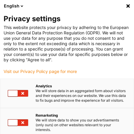
English
Bitte wählen Sie Ihren Lieferstandort
Privacy settings
Die Auswahl der Länder-/Regionsseite kann verschiedene
Faktoren wie Preis, Versandoptionen und Produktverfügbarkeit
This website protects your privacy by adhering to the European
Union General Data Protection Regulation (GDPR). We will not
beeinflussen.
use your data for any purpose that you do not consent to and
only to the extent not exceeding data which is necessary in
relation to a specific purpose(s) of processing. You can grant
Alle Standorte anzeigen
your consent(s) to use your data for specific purposes below or
by clicking "Agree to all".
Gehe zu www.igus.com
Visit our Privacy Policy page for more
Analytics
(0)
We will store data in an aggregated form about visitors
and their experiences on our website. We use this data
to fix bugs and improve the experience for all visitors.
Startseite igus Österreich
Energieketten
Dreidimensionale Energieketten
Remarketing
We will store data to show you our advertisements
(only ours) on other websites relevant to your
interests.