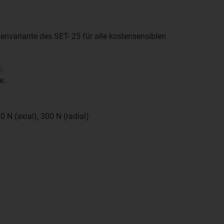
tenvariante des SET- 25 für alle kostensensiblen
.
e.
0 N (axial), 300 N (radial)