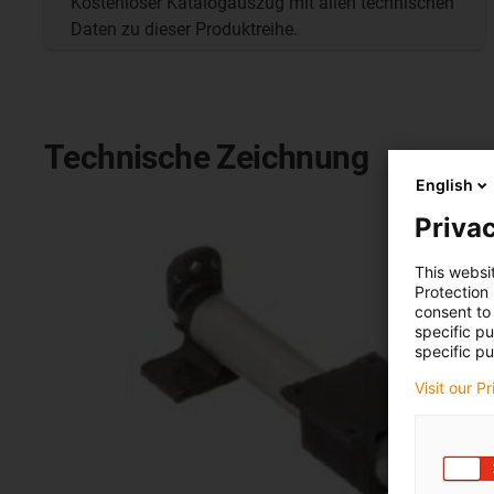
Kostenloser Katalogauszug mit allen technischen
Daten zu dieser Produktreihe.
Technische Zeichnung
English
Privac
This websi
Protection
consent to 
specific p
specific pu
Visit our P