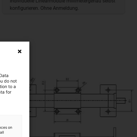
Individuelle Linearmodule millimetergenau selbst
konfigurieren. Ohne Anmeldung.
 Data
ou do not
ion to a
ta for
ences on
all