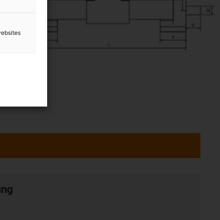
websites
ung