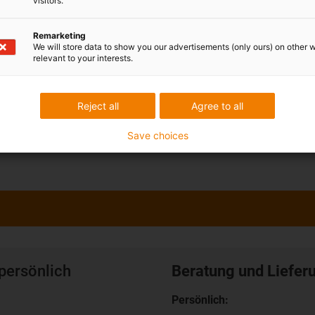
visitors.
Remarketing
We will store data to show you our advertisements (only ours) on other 
relevant to your interests.
Reject all
Agree to all
Save choices
persönlich
Beratung und Liefer
Persönlich: