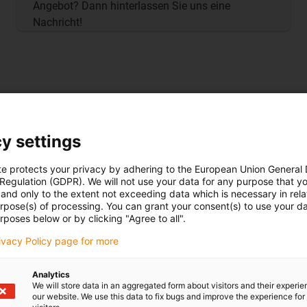
Angebot? Dann hinterlassen Sie uns eine
Nachricht!
y settings
te protects your privacy by adhering to the European Union General
 Regulation (GDPR). We will not use your data for any purpose that y
and only to the extent not exceeding data which is necessary in relat
urpose(s) of processing. You can grant your consent(s) to use your da
rposes below or by clicking "Agree to all".
rivacy Policy page for more
Analytics
We will store data in an aggregated form about visitors and their experi
our website. We use this data to fix bugs and improve the experience for 