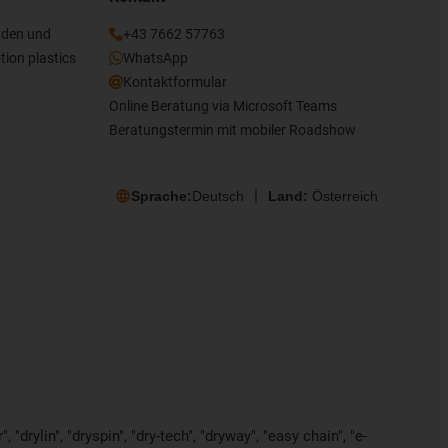
nden und
+43 7662 57763
tion plastics
WhatsApp
Kontaktformular
Online Beratung via Microsoft Teams
Beratungstermin mit mobiler Roadshow
Sprache:
Deutsch
Land:
Österreich
"drylin", "dryspin", "dry-tech", "dryway", "easy chain", "e-