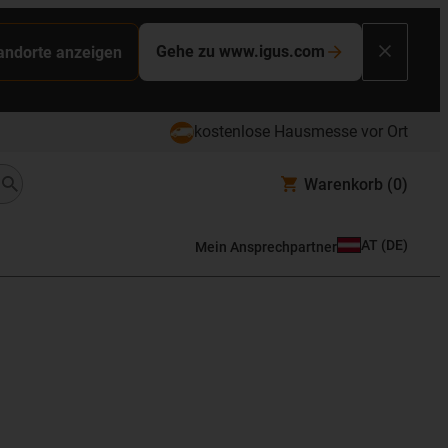
Gehe zu www.igus.com
tandorte anzeigen
kostenlose Hausmesse vor Ort
Warenkorb
(0)
AT
(
DE
)
Mein Ansprechpartner