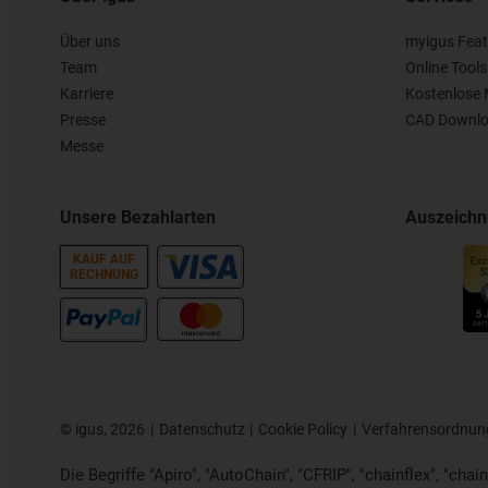
Über uns
myigus Feat
Team
Online Tools
Karriere
Kostenlose 
Presse
CAD Downlo
Messe
Unsere Bezahlarten
Auszeich
KAUF AUF
RECHNUNG
©
igus, 2026
Datenschutz
Cookie Policy
Verfahrensordnun
Die Begriffe "Apiro", "AutoChain", "CFRIP", "chainflex", "chaing