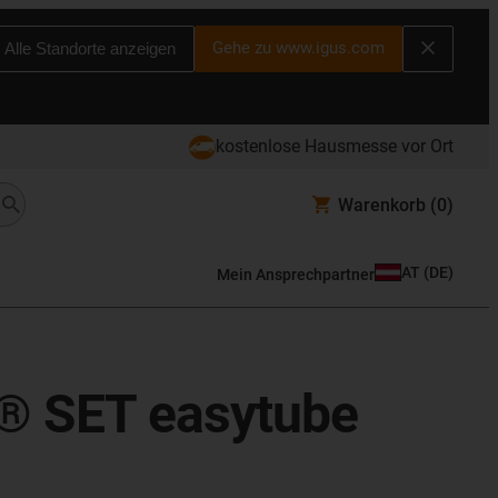
Gehe zu www.igus.com
Alle Standorte anzeigen
kostenlose Hausmesse vor Ort
Warenkorb
(0)
AT
(
DE
)
Mein Ansprechpartner
in® SET easytube