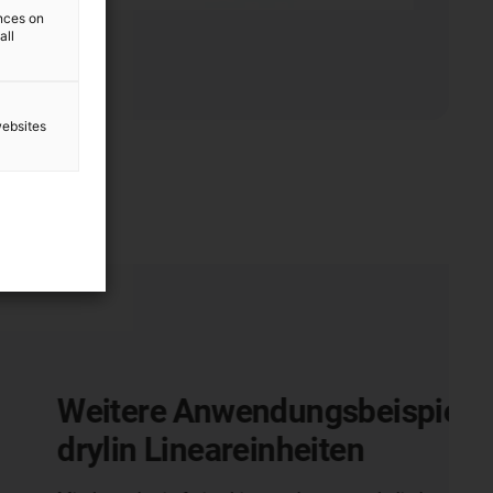
ences on
all
websites
nwendungsbeispiele mit
eareinheiten