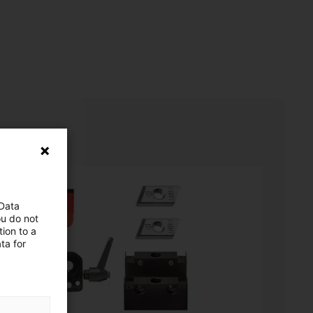
 Data
ou do not
ion to a
ta for