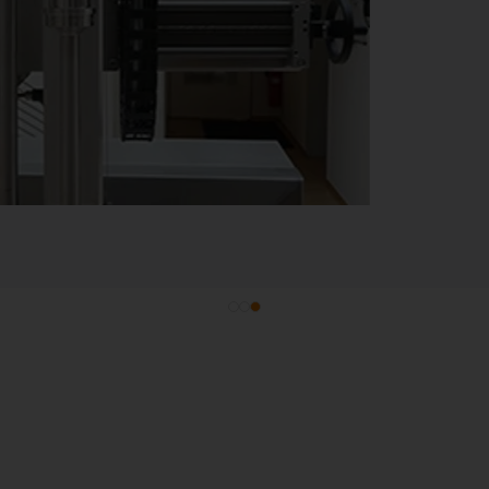
Mit den schmierfre
zahlreiche Kunden
Maschinenausfälle 
die Qualität ihrer 
drylin Antriebs