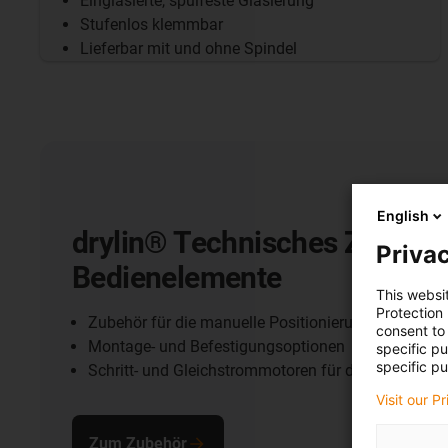
Einglasierte, spülfeste Glasierung
Stufenlos klemmbar
Lieferbar mit und ohne Spindel
English
drylin® Technisches Zubehö
Privac
Bedienelemente
This websi
Protection
Zubehör für die manuelle Positionierung und Forma
consent to 
Montage- und Befestigungsoptionen
specific p
specific pu
Schritt- und Gleichstrommotoren für den elektrisch
Visit our P
Zum Zubehör