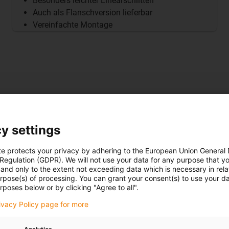
Besonders leichter Linearschlitten
Auch als Flanschversion lieferbar
Vereinfachte Montage
r –
y settings
te protects your privacy by adhering to the European Union General
 Regulation (GDPR). We will not use your data for any purpose that y
tverstellung
and only to the extent not exceeding data which is necessary in relat
urpose(s) of processing. You can grant your consent(s) to use your da
rposes below or by clicking "Agree to all".
en Betrieb
rivacy Policy page for more