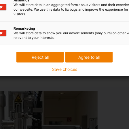
Analytics
We will store data in an aggregated form about visitors and their experi
our website. We use this data to fix bugs and improve the experience for 
visitors.
Remarketing
We will store data to show you our advertisements (only ours) on other 
relevant to your interests.
ele unserer Kunden
Reject all
Agree to all
Save choices
Weitere A
drylin Lin