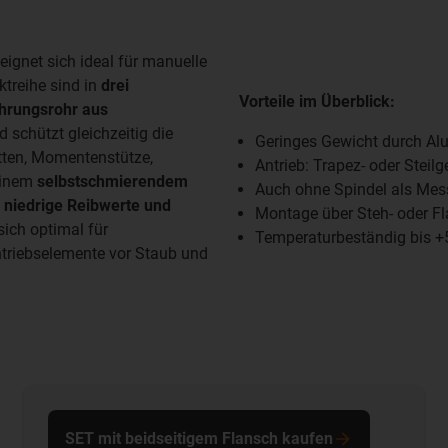
eignet sich ideal für manuelle
ktreihe sind in
drei
Vorteile im Überblick:
ührungsrohr aus
 schützt gleichzeitig die
Geringes Gewicht durch Al
tten, Momentenstütze,
Antrieb: Trapez- oder Steil
einem
selbstschmierendem
Auch ohne Spindel als Mes
t
niedrige Reibwerte und
Montage über Steh- oder F
sich optimal für
Temperaturbeständig bis +
triebselemente vor Staub und
SET mit beidseitigem Flansch kaufen