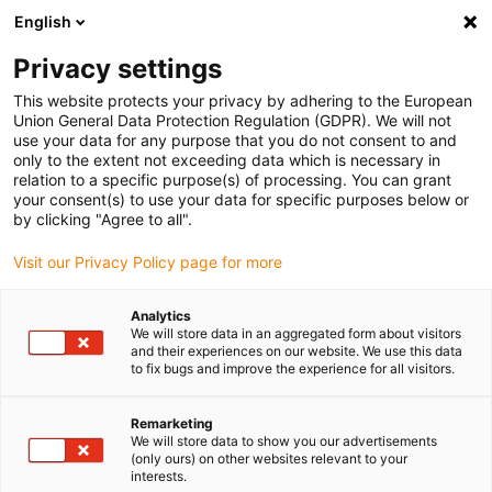
English
Bitte wählen Sie Ihren Lieferstandort
Privacy settings
Die Auswahl der Länder-/Regionsseite kann verschiedene
Faktoren wie Preis, Versandoptionen und Produktverfügbarkeit
This website protects your privacy by adhering to the European
Union General Data Protection Regulation (GDPR). We will not
beeinflussen.
use your data for any purpose that you do not consent to and
only to the extent not exceeding data which is necessary in
Alle Standorte anzeigen
relation to a specific purpose(s) of processing. You can grant
your consent(s) to use your data for specific purposes below or
by clicking "Agree to all".
Gehe zu www.igus.com
Visit our Privacy Policy page for more
(0)
Analytics
We will store data in an aggregated form about visitors
and their experiences on our website. We use this data
Startseite igus Österreich
SHT-Baureihe
SHT-FF
to fix bugs and improve the experience for all visitors.
Remarketing
SHT-FF Linearmodul mit
We will store data to show you our advertisements
(only ours) on other websites relevant to your
interests.