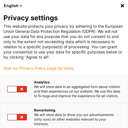
English
Bitte wählen Sie Ihren Lieferstandort
Privacy settings
Die Auswahl der Länder-/Regionsseite kann verschiedene
Faktoren wie Preis, Versandoptionen und Produktverfügbarkeit
This website protects your privacy by adhering to the European
Union General Data Protection Regulation (GDPR). We will not
beeinflussen.
use your data for any purpose that you do not consent to and
only to the extent not exceeding data which is necessary in
Alle Standorte anzeigen
relation to a specific purpose(s) of processing. You can grant
your consent(s) to use your data for specific purposes below or
by clicking "Agree to all".
Gehe zu www.igus.com
Visit our Privacy Policy page for more
(0)
Analytics
We will store data in an aggregated form about visitors
and their experiences on our website. We use this data
Startseite igus Österreich
SHT-Baureihe
SHTP
to fix bugs and improve the experience for all visitors.
Remarketing
drylin® SHTP - der
We will store data to show you our advertisements
(only ours) on other websites relevant to your
interests.