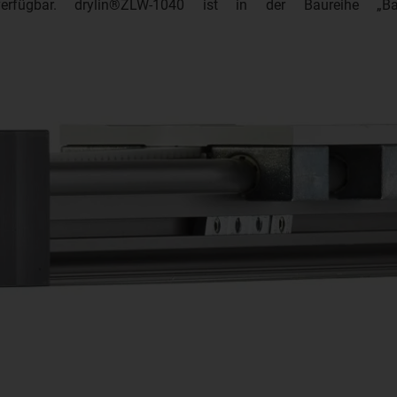
verfügbar. drylin®ZLW-1040 ist in der Baureihe „B