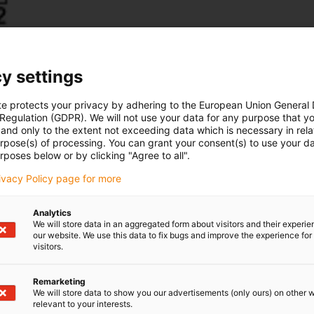
y settings
te protects your privacy by adhering to the European Union General
 Regulation (GDPR). We will not use your data for any purpose that y
and only to the extent not exceeding data which is necessary in relat
urpose(s) of processing. You can grant your consent(s) to use your da
rposes below or by clicking "Agree to all".
rivacy Policy page for more
Analytics
We will store data in an aggregated form about visitors and their experi
our website. We use this data to fix bugs and improve the experience for 
visitors.
Remarketing
We will store data to show you our advertisements (only ours) on other 
relevant to your interests.