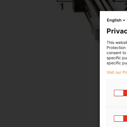
English
Privac
This websi
Protection
consent to 
specific p
specific pu
Visit our P