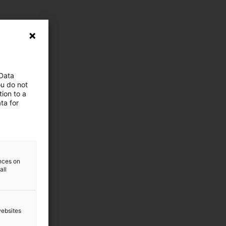
 Data
ou do not
ion to a
ta for
ences on
all
websites