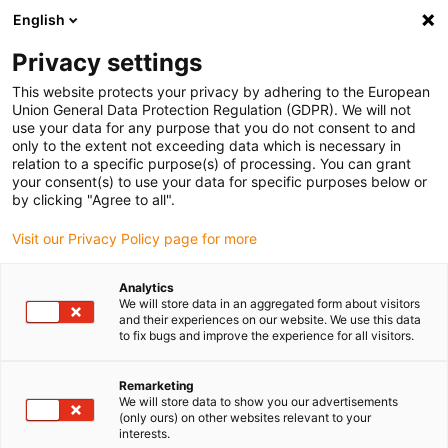
English
Bitte wählen Sie Ihren Lieferstandort
Privacy settings
Die Auswahl der Länder-/Regionsseite kann verschiedene
Faktoren wie Preis, Versandoptionen und Produktverfügbarkeit
This website protects your privacy by adhering to the European
Union General Data Protection Regulation (GDPR). We will not
beeinflussen.
use your data for any purpose that you do not consent to and
only to the extent not exceeding data which is necessary in
relation to a specific purpose(s) of processing. You can grant
Alle Standorte anzeigen
your consent(s) to use your data for specific purposes below or
by clicking "Agree to all".
Gehe zu www.igus.com
Visit our Privacy Policy page for more
Analytics
(0)
We will store data in an aggregated form about visitors
and their experiences on our website. We use this data
to fix bugs and improve the experience for all visitors.
Startseite igus Österreich
Gelenkarmroboter
Robolink Designer
Remarketing
We will store data to show you our advertisements
(only ours) on other websites relevant to your
robolink® Designer
interests.