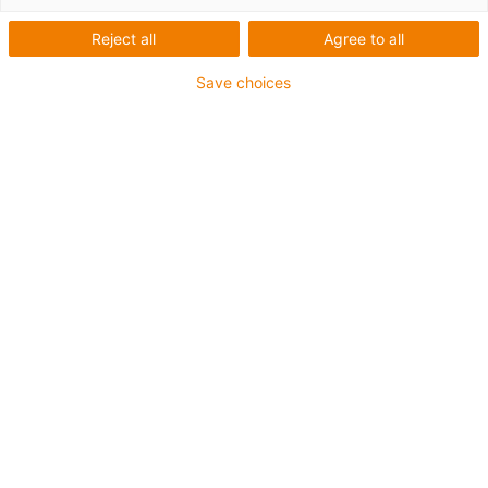
Reject all
Agree to all
Save choices
iglidur Gleitlager
einsetzen und
Wartungsintervalle
verlängern
Auf zusätzliche Schmiermittel
verzichten und individuell
abgestimmte Gleitlager nutzen