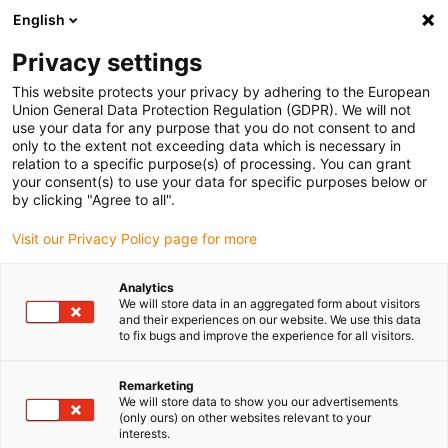
English
Bitte wählen Sie Ihren Lieferstandort
Privacy settings
Die Auswahl der Länder-/Regionsseite kann verschiedene
Faktoren wie Preis, Versandoptionen und Produktverfügbarkeit
This website protects your privacy by adhering to the European
Union General Data Protection Regulation (GDPR). We will not
beeinflussen.
use your data for any purpose that you do not consent to and
only to the extent not exceeding data which is necessary in
relation to a specific purpose(s) of processing. You can grant
Alle Standorte anzeigen
your consent(s) to use your data for specific purposes below or
by clicking "Agree to all".
Gehe zu www.igus.com
Visit our Privacy Policy page for more
Analytics
(0)
We will store data in an aggregated form about visitors
and their experiences on our website. We use this data
to fix bugs and improve the experience for all visitors.
Startseite igus Österreich
Agrartechnik
Gleitlager Für Die Agrartechnik
Remarketing
We will store data to show you our advertisements
(only ours) on other websites relevant to your
interests.