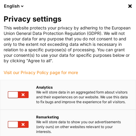
English
Bitte wählen Sie Ihren Lieferstandort
Privacy settings
Die Auswahl der Länder-/Regionsseite kann verschiedene
Faktoren wie Preis, Versandoptionen und Produktverfügbarkeit
This website protects your privacy by adhering to the European
Union General Data Protection Regulation (GDPR). We will not
beeinflussen.
use your data for any purpose that you do not consent to and
only to the extent not exceeding data which is necessary in
relation to a specific purpose(s) of processing. You can grant
Alle Standorte anzeigen
your consent(s) to use your data for specific purposes below or
by clicking "Agree to all".
Gehe zu www.igus.com
Visit our Privacy Policy page for more
Analytics
(0)
We will store data in an aggregated form about visitors
and their experiences on our website. We use this data
to fix bugs and improve the experience for all visitors.
Startseite igus Österreich
Automobilproduktion
Energieführungen Für Karosseriebau
Remarketing
We will store data to show you our advertisements
(only ours) on other websites relevant to your
interests.