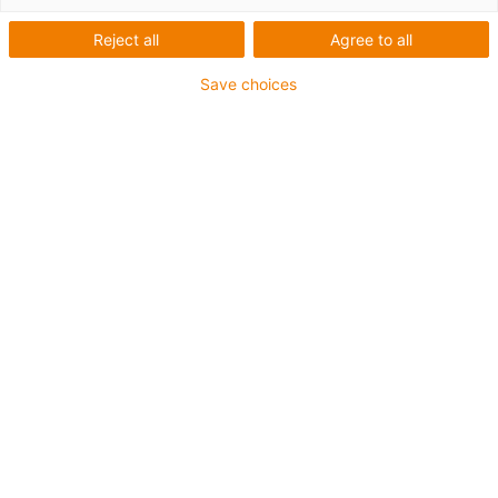
Reject all
Agree to all
Clipsen & fertig
Save choices
iglidur Clipslager
Die Lösung für einfache Lagerungen, gestanzte
Blechaufnahmen
Axiale Sicherung durch 2. Bund
Einfache Montage durch Einschlagen – für
automatisierte Prozesse und Großserien
Im Werkstoff K230 für KTL/E-Coating geeignet
iglidur K230
Clipslager