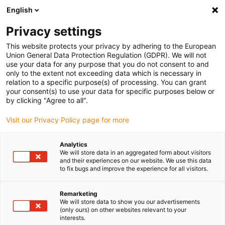
English
Bitte wählen Sie Ihren Lieferstandort
Privacy settings
Die Auswahl der Länder-/Regionsseite kann verschiedene
Faktoren wie Preis, Versandoptionen und Produktverfügbarkeit
This website protects your privacy by adhering to the European
Union General Data Protection Regulation (GDPR). We will not
beeinflussen.
use your data for any purpose that you do not consent to and
only to the extent not exceeding data which is necessary in
relation to a specific purpose(s) of processing. You can grant
Alle Standorte anzeigen
your consent(s) to use your data for specific purposes below or
by clicking "Agree to all".
Gehe zu www.igus.com
Visit our Privacy Policy page for more
Analytics
(0)
We will store data in an aggregated form about visitors
and their experiences on our website. We use this data
to fix bugs and improve the experience for all visitors.
Startseite igus Österreich
Automotive
Gleitlager Für Bleche
Remarketing
We will store data to show you our advertisements
(only ours) on other websites relevant to your
Lösungen für Bleche
interests.