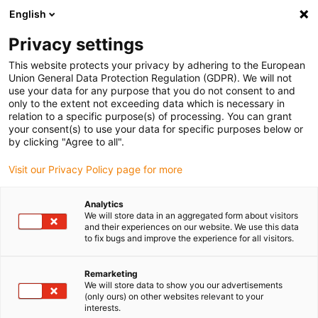
English
Bitte wählen Sie Ihren Lieferstandort
Privacy settings
Die Auswahl der Länder-/Regionsseite kann verschiedene
Faktoren wie Preis, Versandoptionen und Produktverfügbarkeit
This website protects your privacy by adhering to the European
Union General Data Protection Regulation (GDPR). We will not
beeinflussen.
use your data for any purpose that you do not consent to and
only to the extent not exceeding data which is necessary in
relation to a specific purpose(s) of processing. You can grant
Alle Standorte anzeigen
your consent(s) to use your data for specific purposes below or
by clicking "Agree to all".
Gehe zu www.igus.com
Visit our Privacy Policy page for more
Analytics
(0)
We will store data in an aggregated form about visitors
and their experiences on our website. We use this data
to fix bugs and improve the experience for all visitors.
Startseite igus Österreich
Anwendungsbeispiele
Linearlager Für Zugtüren
Remarketing
We will store data to show you our advertisements
(only ours) on other websites relevant to your
interests.