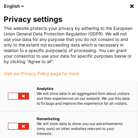
English
Bitte wählen Sie Ihren Lieferstandort
Privacy settings
Die Auswahl der Länder-/Regionsseite kann verschiedene
Faktoren wie Preis, Versandoptionen und Produktverfügbarkeit
This website protects your privacy by adhering to the European
Union General Data Protection Regulation (GDPR). We will not
beeinflussen.
use your data for any purpose that you do not consent to and
only to the extent not exceeding data which is necessary in
relation to a specific purpose(s) of processing. You can grant
Alle Standorte anzeigen
your consent(s) to use your data for specific purposes below or
by clicking "Agree to all".
Gehe zu www.igus.com
Visit our Privacy Policy page for more
Analytics
(0)
We will store data in an aggregated form about visitors
and their experiences on our website. We use this data
to fix bugs and improve the experience for all visitors.
Startseite igus Österreich
Anwendungsbeispiele
Energieketten Im Tunnelbohrer
Remarketing
We will store data to show you our advertisements
(only ours) on other websites relevant to your
interests.