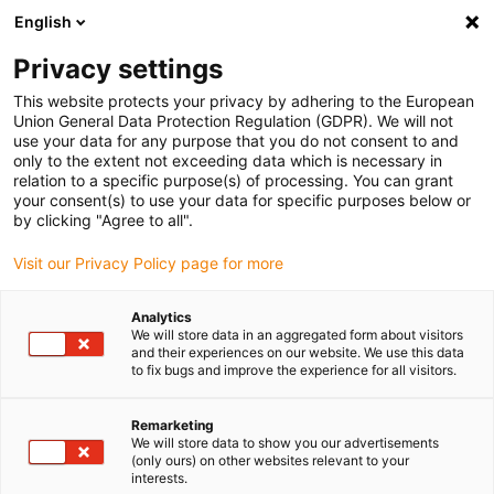
English
Bitte wählen Sie Ihren Lieferstandort
Privacy settings
Die Auswahl der Länder-/Regionsseite kann verschiedene
Faktoren wie Preis, Versandoptionen und Produktverfügbarkeit
This website protects your privacy by adhering to the European
Union General Data Protection Regulation (GDPR). We will not
beeinflussen.
use your data for any purpose that you do not consent to and
only to the extent not exceeding data which is necessary in
relation to a specific purpose(s) of processing. You can grant
Alle Standorte anzeigen
your consent(s) to use your data for specific purposes below or
by clicking "Agree to all".
Gehe zu www.igus.com
Visit our Privacy Policy page for more
Analytics
(0)
We will store data in an aggregated form about visitors
and their experiences on our website. We use this data
to fix bugs and improve the experience for all visitors.
Startseite igus Österreich
Flexible Leitungen
Leitungssortiment
Remarketing
We will store data to show you our advertisements
(only ours) on other websites relevant to your
interests.