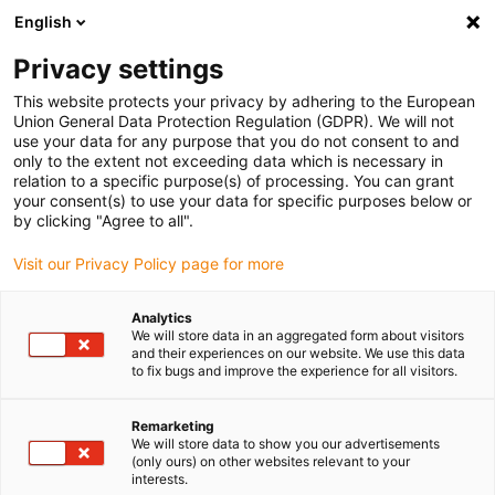
English
Bitte wählen Sie Ihren Lieferstandort
Privacy settings
Die Auswahl der Länder-/Regionsseite kann verschiedene
Faktoren wie Preis, Versandoptionen und Produktverfügbarkeit
This website protects your privacy by adhering to the European
Union General Data Protection Regulation (GDPR). We will not
beeinflussen.
use your data for any purpose that you do not consent to and
only to the extent not exceeding data which is necessary in
relation to a specific purpose(s) of processing. You can grant
Alle Standorte anzeigen
your consent(s) to use your data for specific purposes below or
by clicking "Agree to all".
Gehe zu www.igus.com
Visit our Privacy Policy page for more
Analytics
(0)
We will store data in an aggregated form about visitors
and their experiences on our website. We use this data
to fix bugs and improve the experience for all visitors.
Startseite igus Österreich
Anwendungsbeispiele
Lineartechnik Für Handschriftroboter
Remarketing
We will store data to show you our advertisements
(only ours) on other websites relevant to your
interests.