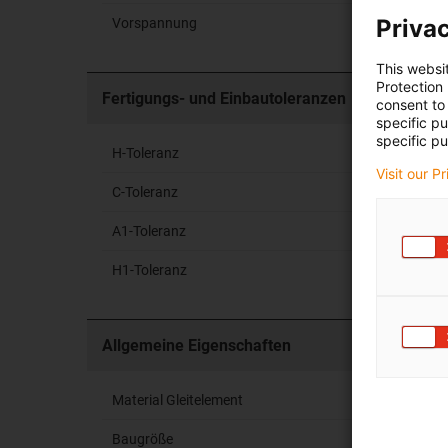
Privac
Vorspannung
This websi
Protection
Fertigungs- und Einbautoleranzen
consent to 
specific p
specific pu
H-Toleranz
Visit our P
C-Toleranz
A1-Toleranz
H1-Toleranz
Allgemeine Eigenschaften
Material Gleitelement
Baugröße