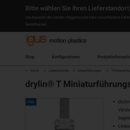
Bitte wählen Sie Ihren Lieferstandort
Die Auswahl der Länder-/Regionsseite kann verschiedene Fakto
beeinflussen.
Shop
Konfiguratoren
Produktinformati
Home
Lineartechnik
Linearführungen
T-Schienenf
drylin® T Miniaturführun
dryli
Neu
Verst
begre
Linea