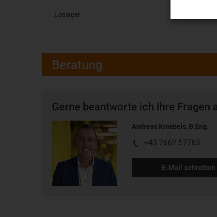
Loslager
Beratung
Gerne beantworte ich Ihre Fragen 
Andreas Kniebeis, B.Eng.
+43 7662 57763
E-Mail schreiben