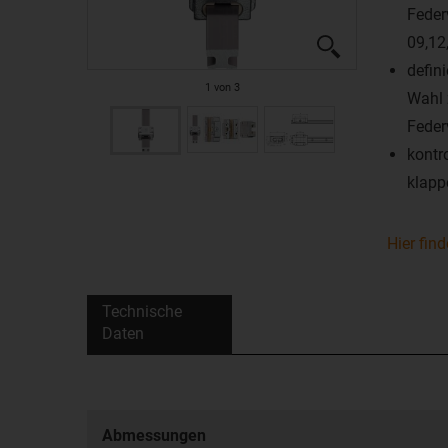
Feder
09,12
defin
1
von
3
Wahl 
Feder
kontr
klapp
Hier fin
Technische
Daten
Abmessungen