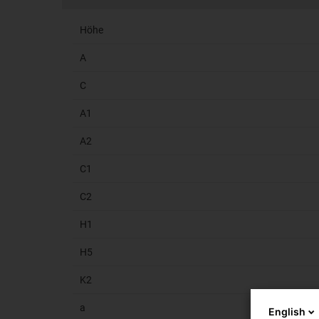
Höhe
A
C
A1
A2
C1
C2
H1
H5
K2
a
English