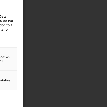
 Data
ou do not
ion to a
ta for
ences on
all
websites