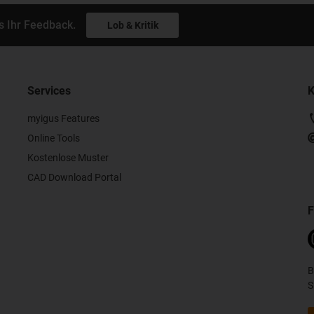
s Ihr Feedback.
Lob & Kritik
Services
K
myigus Features
Online Tools
Kostenlose Muster
CAD Download Portal
F
B
S