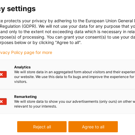
y settings
3 N
te protects your privacy by adhering to the European Union General
 Regulation (GDPR). We will not use your data for any purpose that y
and only to the extent not exceeding data which is necessary in relat
urpose(s) of processing. You can grant your consent(s) to use your da
rposes below or by clicking "Agree to all".
±0,2 mm
rivacy Policy page for more
±0,3 mm
Analytics
±0,35 mm
We will store data in an aggregated form about visitors and their experi
our website. We use this data to fix bugs and improve the experience for 
±0,35 mm
visitors.
Remarketing
We will store data to show you our advertisements (only ours) on other 
relevant to your interests.
iglidur® J
Reject all
Agree to all
04-09