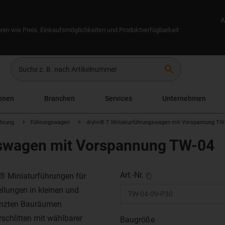
A
ren wie Preis, Einkaufsmöglichkeiten und Produktverfügbarkeit
search
onen
Branchen
Services
Unternehmen
ührung
Führungswagen
drylin® T Miniaturführungswagen mit Vorspannung TW
gswagen mit Vorspannung TW-04
Art.-Nr.
n® Miniaturführungen für
ellungen in kleinen und
nzten Bauräumen
rschlitten mit wählbarer
Baugröße