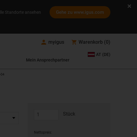
Gehe zu www.igus.com
lle Standorte ansehen
myigus
Warenkorb
(
0
)
AT (DE)
Mein Ansprechpartner
-04
Stück
Nettopreis: