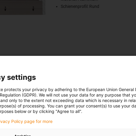
Schienenprofil: Rund
y settings
in® W Einzelschiene WS
te protects your privacy by adhering to the European Union General
Für einen schnellen und kostengünstigen V
 Regulation (GDPR). We will not use your data for any purpose that y
mit UPS:
and only to the extent not exceeding data which is necessary in relat
urpose(s) of processing. You can grant your consent(s) to use your da
Längen kürzer als 2.000 mm
rposes below or by clicking "Agree to all".
Versandgewicht unter 31,5 kg
rivacy Policy page for more
Alles darüber versenden wir mit Frachtkost
Anfrage.