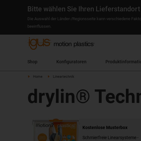
Bitte wählen Sie Ihren Lieferstandort
Die Auswahl der Länder-/Regionsseite kann verschiedene Fakto
beeinflussen.
Shop
Konfiguratoren
Produktinformati
Home
Lineartechnik
drylin® Tech
Kostenlose Musterbox
Schmierfreie Linearsysteme -