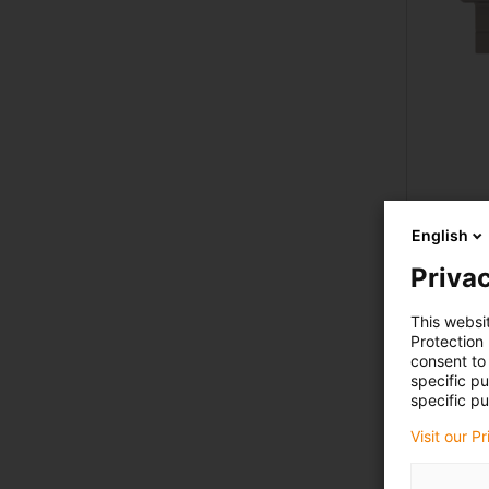
English
Privac
dryl
This websi
Protection
consent to 
specific p
specific pu
Visit our P