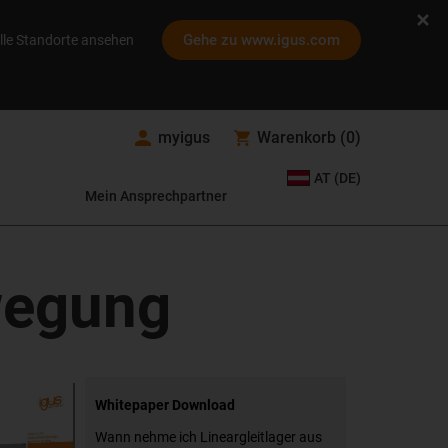
Gehe zu www.igus.com
lle Standorte ansehen
myigus
Warenkorb
(
0
)
AT (DE)
Mein Ansprechpartner
wegung
Whitepaper Download
Wann nehme ich Lineargleitlager aus