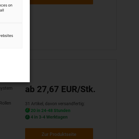
ences on
all
websites
ab 27,67 EUR/Stk.
rsystem
Rollen
31 Artikel, davon versandfertig:
20 in 24-48 Stunden
4 in 3-4 Werktagen
Zur Produktseite