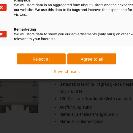
Analytics
We will store data in an aggregated form about visitors and their experi
Ausführung: Einzelschiene
our website. We use this data to fix bugs and improve the experience for 
visitors.
Material: Aluminium, hartanodisiert
Schienenprofil: Rund
Remarketing
We will store data to show you our advertisements (only ours) on other 
relevant to your interests.
Reject all
Agree to all
in® W Komplettschlitten WW
Save choices
Getestet: statische Tragfähigkeit Linea
Coy 1.680 N
100 % schmierfrei durch Gleiten anstatt 
Ausführung: rund
Material Gleitelement: iglidur® J
Material: Zinkdruckguss