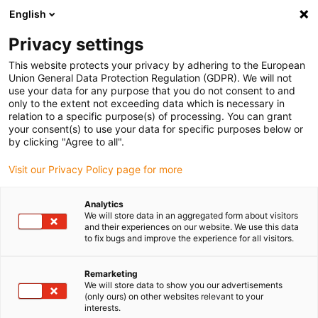
English
Bitte wählen Sie Ihren Lieferstandort
Privacy settings
Die Auswahl der Länder-/Regionsseite kann verschiedene
Faktoren wie Preis, Versandoptionen und Produktverfügbarkeit
This website protects your privacy by adhering to the European
Union General Data Protection Regulation (GDPR). We will not
beeinflussen.
use your data for any purpose that you do not consent to and
only to the extent not exceeding data which is necessary in
Alle Standorte anzeigen
relation to a specific purpose(s) of processing. You can grant
your consent(s) to use your data for specific purposes below or
by clicking "Agree to all".
Gehe zu www.igus.com
Visit our Privacy Policy page for more
(0)
Analytics
We will store data in an aggregated form about visitors
and their experiences on our website. We use this data
Startseite igus Österreich
Anwendungsbeispiele
to fix bugs and improve the experience for all visitors.
Lagertechnik Und Energieketten Für Rennsimulator-Sitz
Remarketing
We will store data to show you our advertisements
(only ours) on other websites relevant to your
Keine schmutzigen
interests.