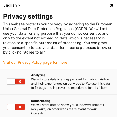
English
Bitte wählen Sie Ihren Lieferstandort
Privacy settings
Die Auswahl der Länder-/Regionsseite kann verschiedene
Faktoren wie Preis, Versandoptionen und Produktverfügbarkeit
This website protects your privacy by adhering to the European
Union General Data Protection Regulation (GDPR). We will not
beeinflussen.
use your data for any purpose that you do not consent to and
only to the extent not exceeding data which is necessary in
Alle Standorte anzeigen
relation to a specific purpose(s) of processing. You can grant
your consent(s) to use your data for specific purposes below or
by clicking "Agree to all".
Gehe zu www.igus.com
Visit our Privacy Policy page for more
(0)
Analytics
We will store data in an aggregated form about visitors
and their experiences on our website. We use this data
Startseite igus Österreich
Anwendungsbeispiele
to fix bugs and improve the experience for all visitors.
Gleitlager Für Fahrrad-Dämpfungssystem
Remarketing
We will store data to show you our advertisements
(only ours) on other websites relevant to your
Full-Suspension mit
interests.