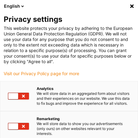
English
Bitte wählen Sie Ihren Lieferstandort
Privacy settings
Die Auswahl der Länder-/Regionsseite kann verschiedene
Faktoren wie Preis, Versandoptionen und Produktverfügbarkeit
This website protects your privacy by adhering to the European
Union General Data Protection Regulation (GDPR). We will not
beeinflussen.
use your data for any purpose that you do not consent to and
only to the extent not exceeding data which is necessary in
relation to a specific purpose(s) of processing. You can grant
Alle Standorte anzeigen
your consent(s) to use your data for specific purposes below or
by clicking "Agree to all".
Gehe zu www.igus.com
Visit our Privacy Policy page for more
Analytics
(0)
We will store data in an aggregated form about visitors
and their experiences on our website. We use this data
to fix bugs and improve the experience for all visitors.
Startseite igus Österreich
Anwendungsbeispiele
Lineartechnik Für Smartfit-Lasermeter
Remarketing
We will store data to show you our advertisements
(only ours) on other websites relevant to your
interests.