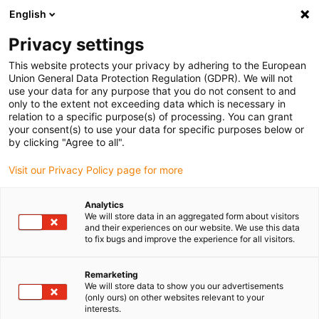
English
Bitte wählen Sie Ihren Lieferstandort
Privacy settings
Die Auswahl der Länder-/Regionsseite kann verschiedene
Faktoren wie Preis, Versandoptionen und Produktverfügbarkeit
This website protects your privacy by adhering to the European
Union General Data Protection Regulation (GDPR). We will not
beeinflussen.
use your data for any purpose that you do not consent to and
only to the extent not exceeding data which is necessary in
relation to a specific purpose(s) of processing. You can grant
Alle Standorte anzeigen
your consent(s) to use your data for specific purposes below or
by clicking "Agree to all".
Gehe zu www.igus.com
Visit our Privacy Policy page for more
Analytics
(0)
We will store data in an aggregated form about visitors
and their experiences on our website. We use this data
to fix bugs and improve the experience for all visitors.
Startseite igus Österreich
Anwendungsbeispiele
Lagertechnik In Sonnenschutzlamellen
Remarketing
We will store data to show you our advertisements
(only ours) on other websites relevant to your
interests.