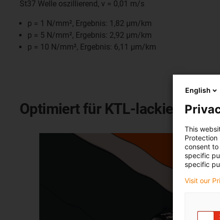
St37 Welle oszillierend, v = 0,01 m/s
p = 1 N/mm², Ergebnis: 1,82 µm/km
p = 5 N/mm², Ergebnis: 2,92 µm/km
p = 10 N/mm², Ergebnis: 6,11 µm/km
English
Optimiert für KTL-lackierte A
Privac
This websi
Protection
consent to 
specific p
specific pu
Visit our P