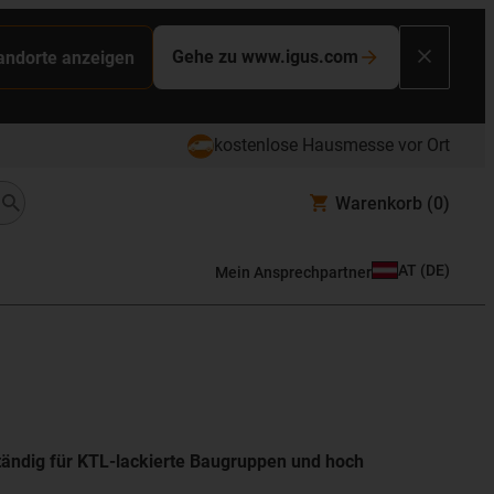
Gehe zu www.igus.com
tandorte anzeigen
kostenlose Hausmesse vor Ort
Warenkorb
(0)
AT
(
DE
)
Mein Ansprechpartner
ständig für KTL-lackierte Baugruppen und hoch