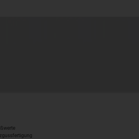
ißwerte
tzgussfertigung