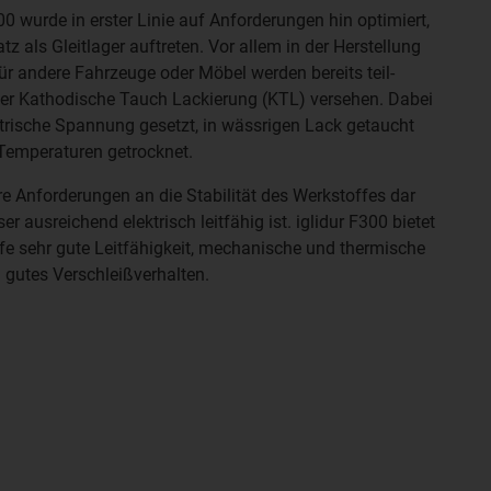
00 wurde in erster Linie auf Anforderungen hin optimiert,
tz als Gleitlager auftreten. Vor allem in der Herstellung
r andere Fahrzeuge oder Möbel werden bereits teil-
er Kathodische Tauch Lackierung (KTL) versehen. Dabei
ktrische Spannung gesetzt, in wässrigen Lack getaucht
Temperaturen getrocknet.
re Anforderungen an die Stabilität des Werkstoffes dar
r ausreichend elektrisch leitfähig ist. iglidur F300 bietet
ffe sehr gute Leitfähigkeit, mechanische und thermische
in gutes Verschleißverhalten.