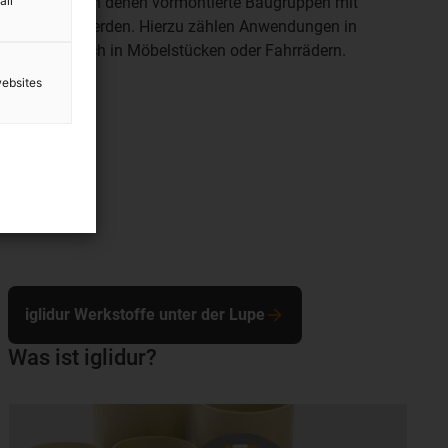
nwendungen, in denen vormontierte Baugruppen mit
all
L behandelt werden. Hierzu zählen Anwendungen in
gen, aber auch in Möbelstücken oder Fahrrädern.
websites
iglidur Werkstoffe unter der Lupe
Was ist iglidur?