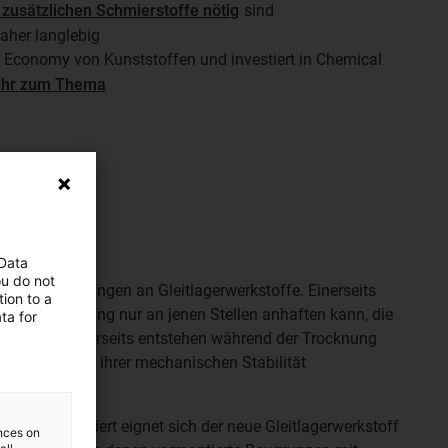
 zusätzlichen Schmierstoffe nötig
sind
aher langlebig
ar Economy von Kunststoffen und investiert in Chemical
ehr zum Thema
 Data
 entwickelt
ou do not
ere Anforderungen an Gleitlagerwerkstoffe. Einerseits
ion to a
da die Lackierung nur an jenen Stellen anhaften kann, die
ta for
stehen. Andererseits entstehen während der Trocknung
Kunststoffe in ihrer mechanischen Stabilität
gen hin optimiert eignet sich der neue Gleitlagerwerkstoff
ences on