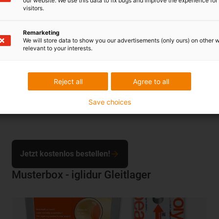
iglidur F300 besonders für A
our website. We use this data to fix bugs and improve the experience for 
visitors.
eingepressten Gleitlagern KT
Automobilen und Nutzfahrzeu
Remarketing
We will store data to show you our advertisements (only ours) on other 
relevant to your interests.
Reject all
Agree to all
Save choices
Jetzt kostenlos bestellen!
Musterbox - iglidur Gleitlager