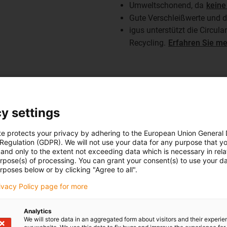
Umweltschonend, da
keine
Gute Verschleißwerte und d
igus unterstützt die Circul
Recycling.
Erfahren Sie m
nwendungen
y settings
te protects your privacy by adhering to the European Union General
Dafür haben wir iglidur F300
 Regulation (GDPR). We will not use your data for any purpose that y
Der KTL-Prozess stellt besond
and only to the extent not exceeding data which is necessary in relat
müssen diese leitfähig sein, 
urpose(s) of processing. You can grant your consent(s) to use your da
rposes below or by clicking "Agree to all".
unter elektrischer Spannung 
hohe Temperaturen, die viele 
rivacy Policy page for more
beeinträchtigen können.
Analytics
Speziell auf diese Anforderun
We will store data in an aggregated form about visitors and their experi