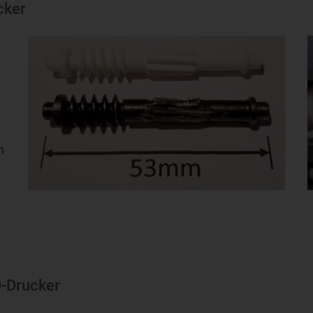
cker
n
D-Drucker