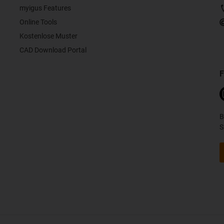
myigus Features
Online Tools
Kostenlose Muster
CAD Download Portal
F
B
S