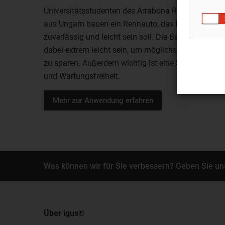
Universitätsstudenten des Arrabona Racing Team
aus Ungarn bauen ein Rennauto, das besonders
zuverlässig und leicht sein soll. Die Bauteile müsse
dabei extrem leicht sein, um möglichst viel Gewicht
zu sparen. Außerdem wichtig ist eine Schmiermittel
und Wartungsfreiheit.
Mehr zur Anwendung erfahren
Was können wir für Sie verbessern? Geben Sie un
Über igus®