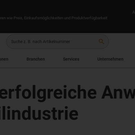
A
ren wie Preis, Einkaufsmöglichkeiten und Produktverfügbarkeit
search
onen
Branchen
Services
Unternehmen
r erfolgreiche A
lindustrie