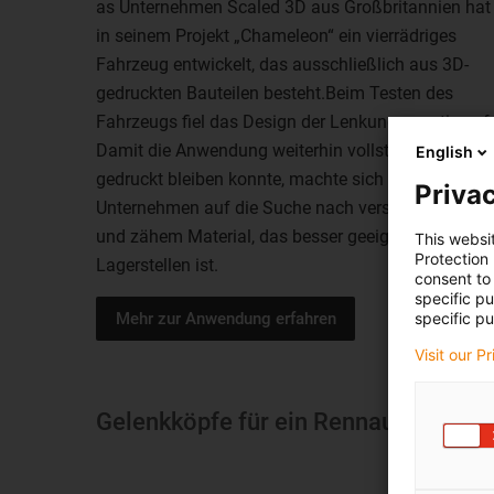
as Unternehmen Scaled 3D aus Großbritannien hat
in seinem Projekt „Chameleon“ ein vierrädriges
Fahrzeug entwickelt, das ausschließlich aus 3D-
gedruckten Bauteilen besteht.Beim Testen des
Fahrzeugs fiel das Design der Lenkung negativ auf.
Damit die Anwendung weiterhin vollständig 3D-
English
gedruckt bleiben konnte, machte sich das
Privac
Unternehmen auf die Suche nach verschleißfestem
und zähem Material, das besser geeignet für die
This websi
Protection
Lagerstellen ist.
consent to 
specific p
specific pu
Mehr zur Anwendung erfahren
Visit our P
Gelenkköpfe für ein Rennauto