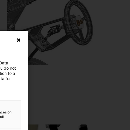
 Data
ou do not
ion to a
ta for
ences on
all