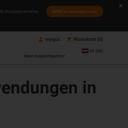
Gehe zu www.igus.com
lle Standorte ansehen
myigus
Warenkorb
(
0
)
AT (DE)
Mein Ansprechpartner
nwendungen in