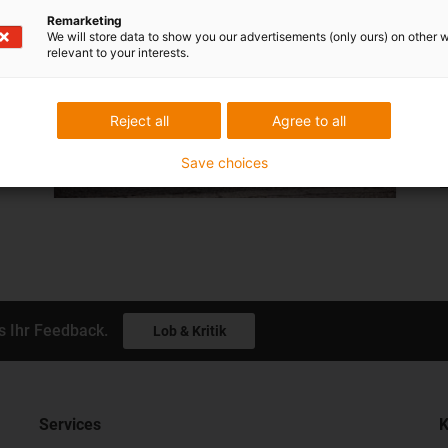
Remarketing
We will store data to show you our advertisements (only ours) on other 
relevant to your interests.
n
Reject all
Agree to all
-
Save choices
s Ihr Feedback.
Lob & Kritik
Services
K