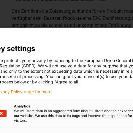
Das Zertifikat/die Zulassungsurkunde für ein Produkt mus
verfügbar sein. Besitzen Produkte eine EAC Zertifizierung,
ermöglicht so die schnelle und unkomplizierte Einführung i
 Mehr als nur reine Nachfolger
y settings
te protects your privacy by adhering to the European Union General
ie CTP Zulassung sollen heute sicherstellen, dass nach
 Regulation (GDPR). We will not use your data for any purpose that y
en Sicherheitsstandards genügen – und zwar über alle
and only to the extent not exceeding data which is necessary in relat
n nicht wissen: die Behörden in Russland erkennen die in
urpose(s) of processing. You can grant your consent(s) to use your da
rposes below or by clicking "Agree to all".
ungen nicht an.
rivacy Policy page for more
TP entwickelt und nach dem Beitritt Russlands in die
t gesetzt. Um den Handel, aber auch Risiken für Schäden
Analytics
mieren, läuft die Harmonisierung der Regelwerke zwischen
We will store data in an aggregated form about visitors and their experi
our website. We use this data to fix bugs and improve the experience for 
für alle Beteiligten. Diese White Paper gibt Einblick in die
visitors.
eren Bedeutung für Maschinen- und Anlagenbauer, die schon
Zukunft planen.