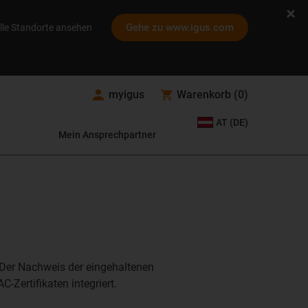
Gehe zu www.igus.com
lle Standorte ansehen
myigus
Warenkorb
(
0
)
AT (DE)
Mein Ansprechpartner
 Der Nachweis der eingehaltenen
-Zertifikaten integriert.