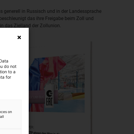
s generell in Russisch und in der Landessprache
 beschleunigt das ihre Freigabe beim Zoll und
n das Zielland der Zollunion.
 Data
ou do not
ion to a
ta for
ences on
all