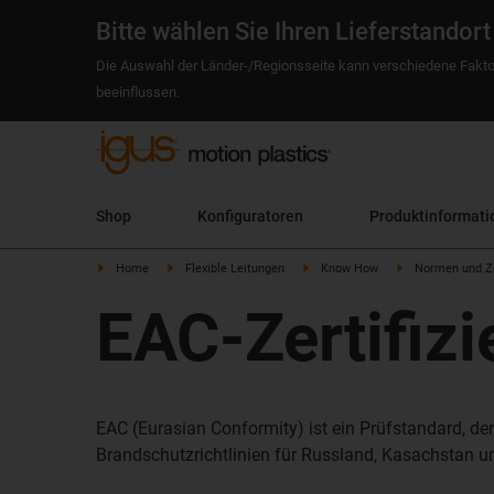
Bitte wählen Sie Ihren Lieferstandort
Die Auswahl der Länder-/Regionsseite kann verschiedene Fakto
beeinflussen.
Shop
Konfiguratoren
Produktinformati
Home
Flexible Leitungen
Know How
Normen und Ze
EAC-Zertifiz
EAC (Eurasian Conformity) ist ein Prüfstandard, d
Brandschutzrichtlinien für Russland, Kasachstan und