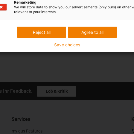
Remarketing
We will store data to show you our advertisements (only ours) on other 
relevant to your interests.
Reject all
Agree to all
Save choices
s Ihr Feedback.
Lob & Kritik
Services
K
myigus Features