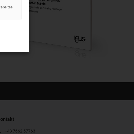
websites
ontakt
+43 7662 57763