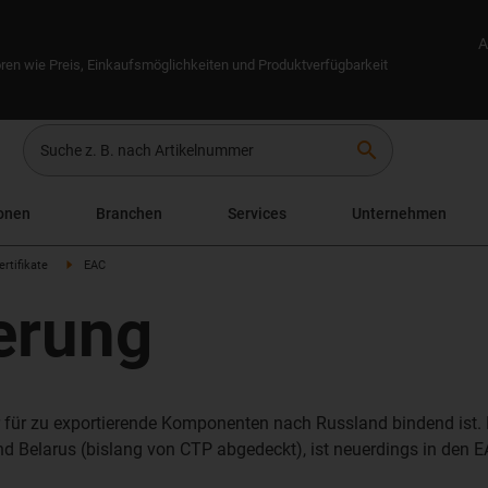
A
ren wie Preis, Einkaufsmöglichkeiten und Produktverfügbarkeit
search
onen
Branchen
Services
Unternehmen
rtifikate
EAC
ierung
er für zu exportierende Komponenten nach Russland bindend ist.
 Belarus (bislang von CTP abgedeckt), ist neuerdings in den EAC