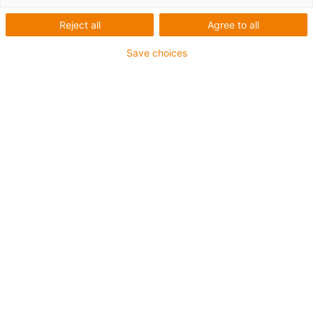
Reject all
Agree to all
Save choices
Besonders
chemikalienresistent
iglidur® IC-07, die
verschleißfeste und
chemikalienbeständige
Polymer-Beschichtungen
Die neue Beschichtungsrezeptur iglidur® IC-
07 wurde besonders auf die Beständigkeit