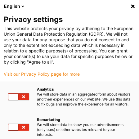
English
Bitte wählen Sie Ihren
Lieferstandort
Privacy settings
Die Auswahl der Länder-/Regionsseite kann
This website protects your privacy by adhering to the European
Union General Data Protection Regulation (GDPR). We will not
verschiedene Faktoren wie Preis,
use your data for any purpose that you do not consent to and
Einkaufsmöglichkeiten und Produktverfügbarkeit
only to the extent not exceeding data which is necessary in
beeinflussen.
relation to a specific purpose(s) of processing. You can grant
your consent(s) to use your data for specific purposes below or
Gehe zu
by clicking "Agree to all".
Alle Standorte ansehen
www.igus.com
Visit our Privacy Policy page for more
search
(
0
)
Analytics
We will store data in an aggregated form about visitors
search
and their experiences on our website. We use this data
Home
...
iglidur IC-07
to fix bugs and improve the experience for all visitors.
Remarketing
We will store data to show you our advertisements
(only ours) on other websites relevant to your
interests.