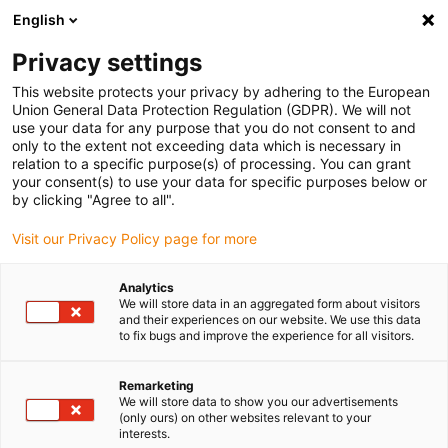
English
Bitte wählen Sie Ihren
Lieferstandort
Privacy settings
Die Auswahl der Länder-/Regionsseite kann
This website protects your privacy by adhering to the European
Union General Data Protection Regulation (GDPR). We will not
verschiedene Faktoren wie Preis,
use your data for any purpose that you do not consent to and
Einkaufsmöglichkeiten und Produktverfügbarkeit
only to the extent not exceeding data which is necessary in
beeinflussen.
relation to a specific purpose(s) of processing. You can grant
your consent(s) to use your data for specific purposes below or
Gehe zu
by clicking "Agree to all".
Alle Standorte ansehen
www.igus.com
Visit our Privacy Policy page for more
search
(
0
)
Analytics
We will store data in an aggregated form about visitors
search
and their experiences on our website. We use this data
Home
...
automatisierter Legoturmbauer
to fix bugs and improve the experience for all visitors.
automatisierte
Remarketing
Legobaumaschine
We will store data to show you our advertisements
(only ours) on other websites relevant to your
alle Leitungen in eine Kette,
interests.