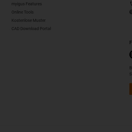
myigus Features
Online Tools
Kostenlose Muster
CAD Download Portal
F
B
S