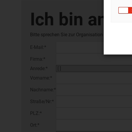
Ich bin an e
Bitte sprechen Sie zur Organisation in unserem 
E-Mail:*
Firma:*
Anrede:*
Vorname:*
Nachname:*
Straße/Nr:*
PLZ:*
Ort:*