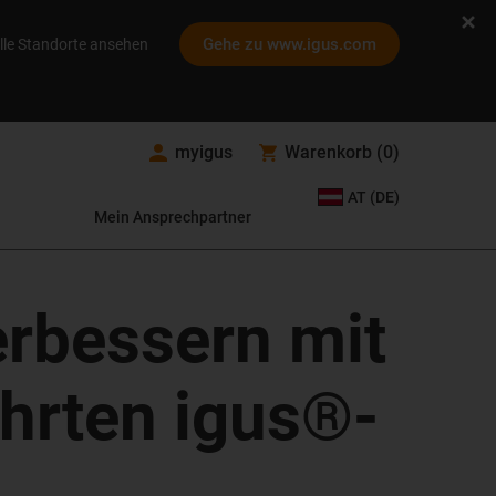
Gehe zu www.igus.com
lle Standorte ansehen
myigus
Warenkorb
(
0
)
AT (DE)
Mein Ansprechpartner
erbessern mit
hrten igus®-