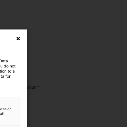
 Data
ou do not
ion to a
ta for
auf Messen kommen.“
ences on
all