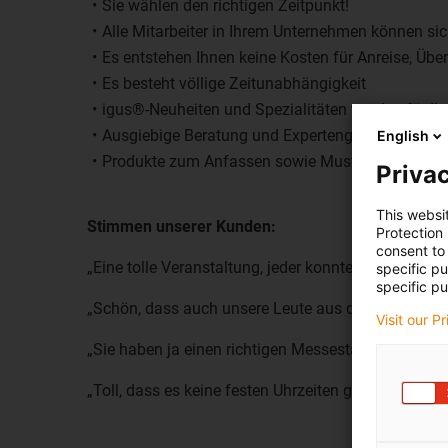
Sie wählen den richtigen Zeitpunkt!
Alle Mitarbeiter in Ihrem Unternehmen können sic
Es entstehen Ihnen keine Kosten für Anreise, Üb
Es besteht völlige Zeitunabhängigkeit
igus®-Neuheiten und Spezialitäten werden für Ih
Ausgiebige Beratung und Expertengespräche
English
Produkte zum Anfassen sowie Muster und Kata
Privac
This websi
Stimmen unserer Kunden:
Protection
consent to 
„Eine tolle Veranstaltung, jeder konnte sich informi
specific p
specific pu
„Schön, dass auch unsere Leute aus der Instandhal
Visit our P
„Sie haben ja einen richtigen Messestand mit allen
„Toll, dass es keine festen Uhrzeiten gab“