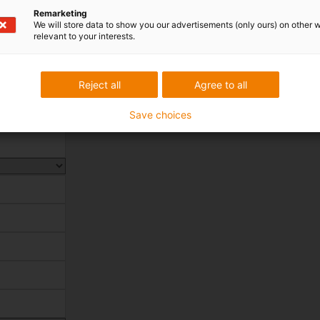
Remarketing
We will store data to show you our advertisements (only ours) on other 
iner Hausmesse in
relevant to your interests.
Hause folgende Person an:
Reject all
Agree to all
Save choices