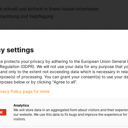
h schnell und einfach in Ihrem Hause informieren
ernachtung und Verpflegung
r Unternehmen und für Ihren Anwendungsfall vorgestellt
loge zum Mitnehmen
y settings
te protects your privacy by adhering to the European Union General
 Regulation (GDPR). We will not use your data for any purpose that y
and only to the extent not exceeding data which is necessary in relat
eren“
urpose(s) of processing. You can grant your consent(s) to use your da
rposes below or by clicking "Agree to all".
tung mal gucken und Fragen stellen durften, da die sonst nie 
rivacy Policy page for more
 Produkten aufgebaut, klasse!“
Analytics
We will store data in an aggregated form about visitors and their experi
our website. We use this data to fix bugs and improve the experience for 
visitors.