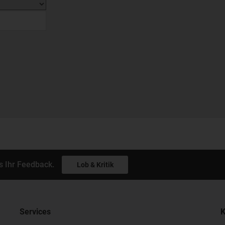
s Ihr Feedback.
Lob & Kritik
Services
K