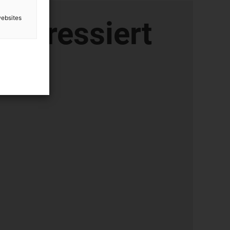
websites
terressiert