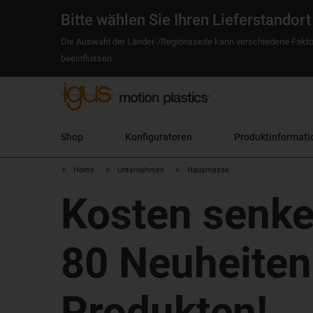
Bitte wählen Sie Ihren Lieferstandort
Die Auswahl der Länder-/Regionsseite kann verschiedene Fakto
beeinflussen.
Shop
Konfiguratoren
Produktinformati
Home
Unternehmen
Hausmesse
Kosten senke
80 Neuheiten
Produkten!