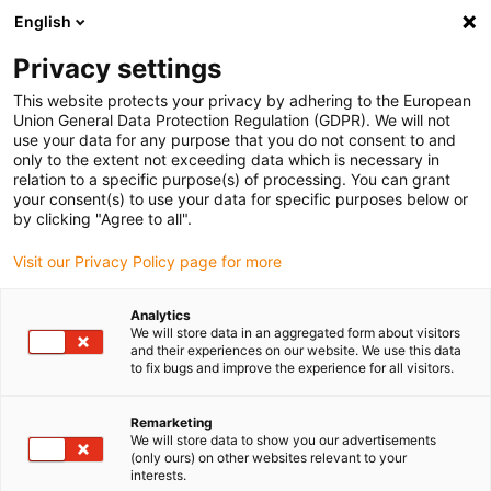
English
Bitte wählen Sie Ihren
Lieferstandort
Privacy settings
Die Auswahl der Länder-/Regionsseite kann
This website protects your privacy by adhering to the European
Union General Data Protection Regulation (GDPR). We will not
verschiedene Faktoren wie Preis,
use your data for any purpose that you do not consent to and
Einkaufsmöglichkeiten und Produktverfügbarkeit
only to the extent not exceeding data which is necessary in
beeinflussen.
relation to a specific purpose(s) of processing. You can grant
your consent(s) to use your data for specific purposes below or
Gehe zu
by clicking "Agree to all".
Alle Standorte ansehen
www.igus.com
Visit our Privacy Policy page for more
search
(
0
)
Analytics
We will store data in an aggregated form about visitors
search
and their experiences on our website. We use this data
Home
...
to fix bugs and improve the experience for all visitors.
dryspin Gewindetriebe Lebensdauerberechnung
Remarketing
We will store data to show you our advertisements
(only ours) on other websites relevant to your
interests.