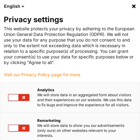
English
Bitte wählen Sie Ihren
Lieferstandort
Privacy settings
Die Auswahl der Länder-/Regionsseite kann
This website protects your privacy by adhering to the European
Union General Data Protection Regulation (GDPR). We will not
verschiedene Faktoren wie Preis,
use your data for any purpose that you do not consent to and
Einkaufsmöglichkeiten und Produktverfügbarkeit
only to the extent not exceeding data which is necessary in
beeinflussen.
relation to a specific purpose(s) of processing. You can grant
your consent(s) to use your data for specific purposes below or
Gehe zu
by clicking "Agree to all".
Alle Standorte ansehen
www.igus.com
Visit our Privacy Policy page for more
search
(
0
)
Analytics
We will store data in an aggregated form about visitors
search
and their experiences on our website. We use this data
Home
Testen Sie igus® mit kostenlosen Mustern!
to fix bugs and improve the experience for all visitors.
Jetzt Maschinen
Remarketing
We will store data to show you our advertisements
mit neuster Technik
(only ours) on other websites relevant to your
interests.