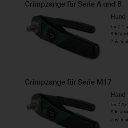
Crimpzange für Serie A und B
Hand-
für Ø 1 
Aderquer
Position
Crimpzange für Serie M17
Hand-
für Ø 0,
Aderquer
Position