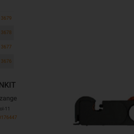
3679
3678
3677
3676
ONKIT
zange
ol-11
176447