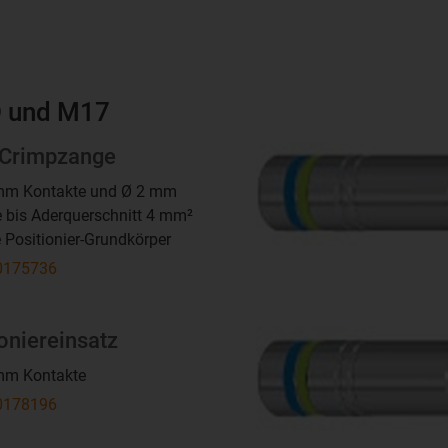
 D und M17
Crimpzange
 mm Kontakte und Ø 2 mm
 bis Aderquerschnitt 4 mm²
e Positionier-Grundkörper
175736
oniereinsatz
 mm Kontakte
178196