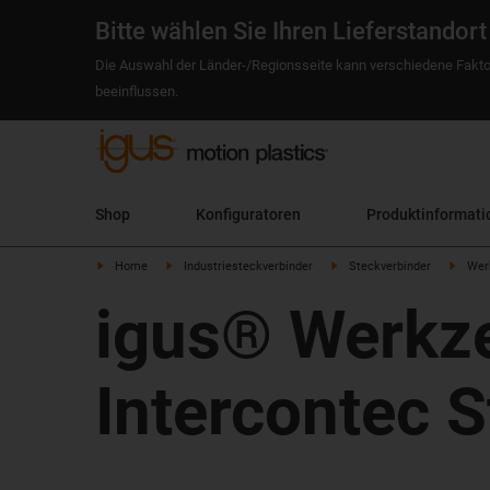
Bitte wählen Sie Ihren Lieferstandort
Die Auswahl der Länder-/Regionsseite kann verschiedene Fakto
beeinflussen.
Shop
Konfiguratoren
Produktinformati
Home
Industriesteckverbinder
Steckverbinder
Wer
igus® Werkze
Intercontec 