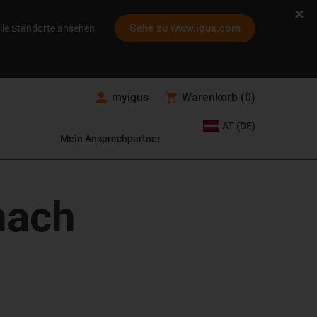
Gehe zu www.igus.com
lle Standorte ansehen
myigus
Warenkorb
(
0
)
AT (DE)
Mein Ansprechpartner
nach