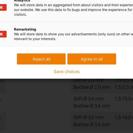
Analytics
We will store data in an aggregated form about visitors and their experi
our website. We use this data to fix bugs and improve the experience for 
visitors.
Remarketing
We will store data to show you our advertisements (only ours) on other 
relevant to your interests.
mpzange
Locator für pneumat
Reject all
Agree to all
Kontakt
Crimpbe
Save choices
Stift Ø 2,0 mm
1,5/2,5
en
Buchse Ø 2,0 mm
1,5/2,5
Stift Ø 3,6 mm
1,5-10,0
e
Buchse Ø 3,6 mm
Stift Ø 3,6 mm
1,5-16,0
e
Buchse Ø 3,6 mm