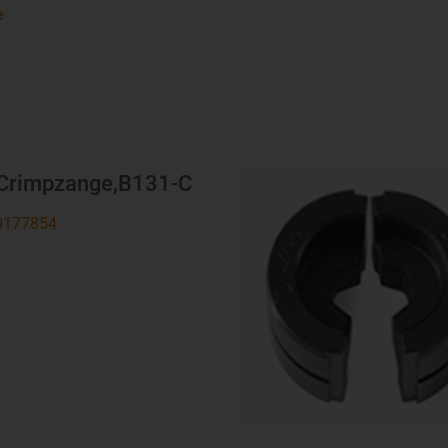
e
D
Crimpzange,B131-C
177854