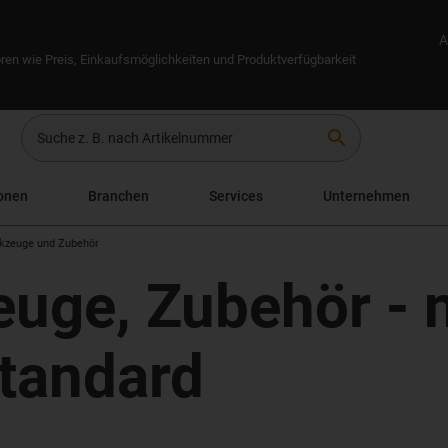
A
ren wie Preis, Einkaufsmöglichkeiten und Produktverfügbarkeit
search
onen
Branchen
Services
Unternehmen
kzeuge und Zubehör
uge, Zubehör - 
Standard