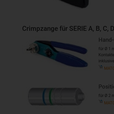
Crimpzange für SERIE A, B, C,
Hand-
für Ø 1
Kontakte
inklusiv
MAT0
Positi
für Ø 2
MAT0