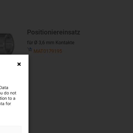
Positioniereinsatz
für Ø 3,6 mm Kontakte
MAT0179195
 Data
ou do not
ion to a
ta for