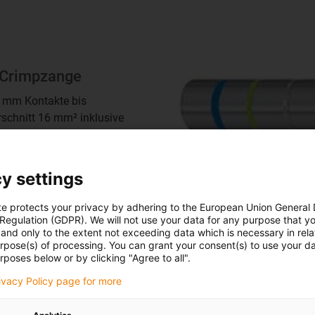
Crimpzange
6 mm Kontakte bis
schnitt 16 mm² inklusive
ier-Grundkörper
179194
y settings
te protects your privacy by adhering to the European Union General
 Regulation (GDPR). We will not use your data for any purpose that y
and only to the extent not exceeding data which is necessary in relat
urpose(s) of processing. You can grant your consent(s) to use your da
atische Crimpzange
rposes below or by clicking "Agree to all".
,6 mm und Ø 2,0 mm Kontakte
rivacy Policy page for more
schnitt 1,5 -16 mm²
agen