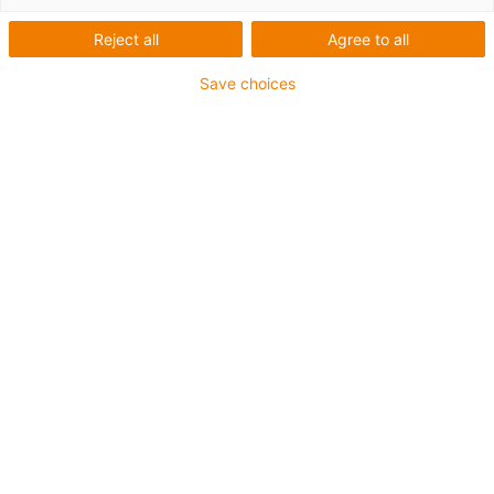
Gleitlager: Muss das
Reject all
Agree to all
so?
Save choices
Wir machen Ihre
Lagerstellen
schmierfrei.
Baumaschinen haben einen harten Job: in
jedem Arbeitsumfeld und unter allen
Witterungsverhältnissen müssen sie
zuverlässig funktionieren. Bewegliche
Maschinenelemente sind dabei großen
Belastungen und Umwelteinflüssen
ausgesetzt. Ihr einziger Schutz: Schmierung.
Um diese sicherzustellen müssen teils