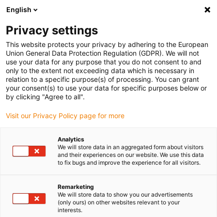
English
Bitte wählen Sie Ihren
Lieferstandort
Privacy settings
Die Auswahl der Länder-/Regionsseite kann
This website protects your privacy by adhering to the European
Union General Data Protection Regulation (GDPR). We will not
verschiedene Faktoren wie Preis,
use your data for any purpose that you do not consent to and
Einkaufsmöglichkeiten und Produktverfügbarkeit
only to the extent not exceeding data which is necessary in
beeinflussen.
relation to a specific purpose(s) of processing. You can grant
your consent(s) to use your data for specific purposes below or
Gehe zu
by clicking "Agree to all".
Alle Standorte ansehen
www.igus.com
Visit our Privacy Policy page for more
search
(
0
)
Analytics
We will store data in an aggregated form about visitors
search
and their experiences on our website. We use this data
Home
...
Gleitlager für Baumaschinen
to fix bugs and improve the experience for all visitors.
Remarketing
Geschmierte
We will store data to show you our advertisements
(only ours) on other websites relevant to your
interests.