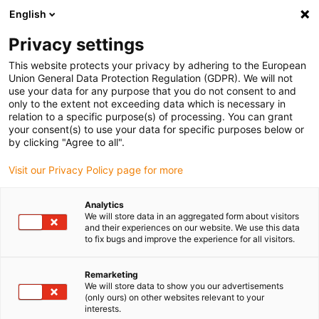
English
Bitte wählen Sie Ihren
Lieferstandort
Privacy settings
Die Auswahl der Länder-/Regionsseite kann
This website protects your privacy by adhering to the European
Union General Data Protection Regulation (GDPR). We will not
verschiedene Faktoren wie Preis,
use your data for any purpose that you do not consent to and
Einkaufsmöglichkeiten und Produktverfügbarkeit
only to the extent not exceeding data which is necessary in
beeinflussen.
relation to a specific purpose(s) of processing. You can grant
your consent(s) to use your data for specific purposes below or
Gehe zu
by clicking "Agree to all".
Alle Standorte ansehen
www.igus.com
Visit our Privacy Policy page for more
search
(
0
)
Analytics
We will store data in an aggregated form about visitors
search
and their experiences on our website. We use this data
Home
...
to fix bugs and improve the experience for all visitors.
Individuell gedrehte & gefräste Bauteile
Remarketing
We will store data to show you our advertisements
(only ours) on other websites relevant to your
interests.