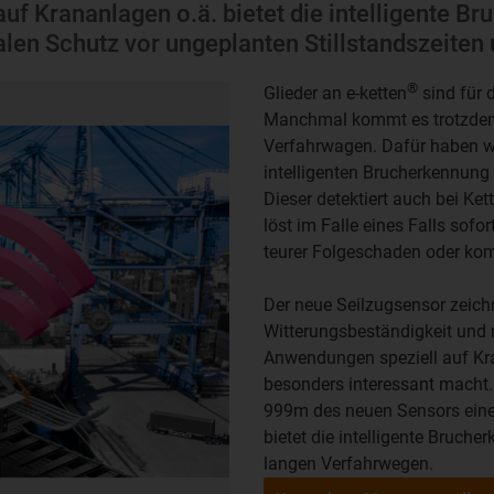
f Krananlagen o.ä. bietet die intelligente Br
en Schutz vor ungeplanten Stillstandszeiten 
®
Glieder an e-ketten
sind für 
Manchmal kommt es trotzdem 
Verfahrwagen. Dafür haben wi
intelligenten Brucherkennung
Dieser detektiert auch bei K
löst im Falle eines Falls sofo
teurer Folgeschaden oder kom
Der neue Seilzugsensor zeich
Witterungsbeständigkeit und 
Anwendungen speziell auf Kr
besonders interessant macht.
999m des neuen Sensors eine 
bietet die intelligente Bruch
langen Verfahrwegen.