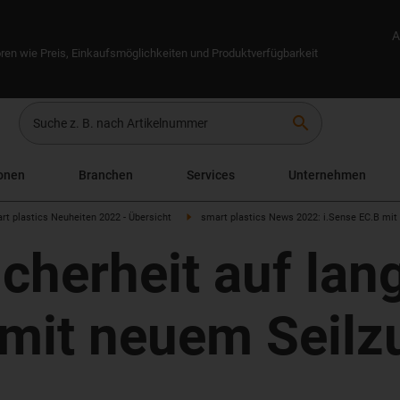
A
ren wie Preis, Einkaufsmöglichkeiten und Produktverfügbarkeit
search
onen
Branchen
Services
Unternehmen
art plastics Neuheiten 2022 - Übersicht
smart plastics News 2022: i.Sense EC.B mit
cherheit auf lan
mit neuem Seilz