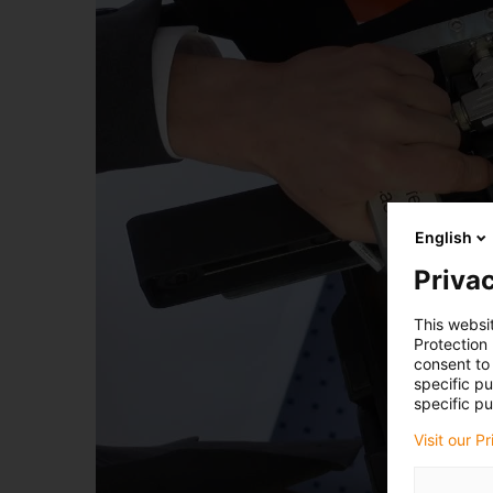
English
Privac
This websi
Protection
consent to 
specific p
specific pu
Visit our P