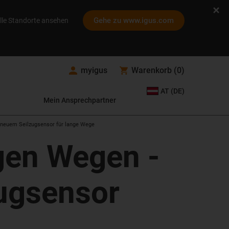
Gehe zu www.igus.com
lle Standorte ansehen
myigus
Warenkorb
(
0
)
AT (DE)
Mein Ansprechpartner
 neuem Seilzugsensor für lange Wege
gen Wegen -
ugsensor