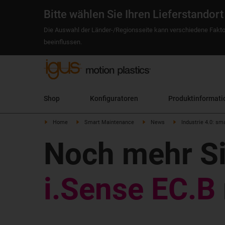
Bitte wählen Sie Ihren Lieferstandort
Die Auswahl der Länder-/Regionsseite kann verschiedene Fakto
beeinflussen.
Shop
Konfiguratoren
Produktinformati
Home
Smart Maintenance
News
Industrie 4.0: sm
Noch mehr Si
i.Sense EC.B