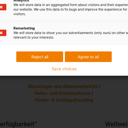
Analytics
We will store data in an aggregated form about visitors and their experi
our website. We use this data to fix bugs and improve the experience for 
visitors.
h die Funktionsweise von i.Sense EC.B.
Remarketing
We will store data to show you our advertisements (only ours) on other 
relevant to your interests.
Reject all
Agree to all
ligente Brucherkennung erfolgreich real
i.Sense EC.B von
smart plastics
in der Praxis
Save choices
Kläranlagen und Abwasserbetrieb
|
Hafen- und Containerkrane
|
Förder- & Schüttguthandling
erfügbarkeit“
Weltwe