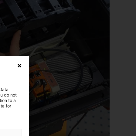
 Data
ou do not
ion to a
ta for