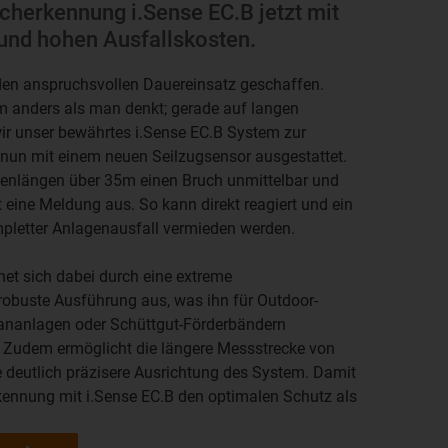
ucherkennung i.Sense EC.B jetzt mit
und hohen Ausfallskosten.
den anspruchsvollen Dauereinsatz geschaffen.
anders als man denkt; gerade auf langen
r unser bewährtes i.Sense EC.B System zur
 nun mit einem neuen Seilzugsensor ausgestattet.
ettenlängen über 35m einen Bruch unmittelbar und
rt eine Meldung aus. So kann direkt reagiert und ein
pletter Anlagenausfall vermieden werden.
net sich dabei durch eine extreme
robuste Ausführung aus, was ihn für Outdoor-
ananlagen oder Schüttgut-Förderbändern
 Zudem ermöglicht die längere Messstrecke von
deutlich präzisere Ausrichtung des System. Damit
erkennung mit i.Sense EC.B den optimalen Schutz als