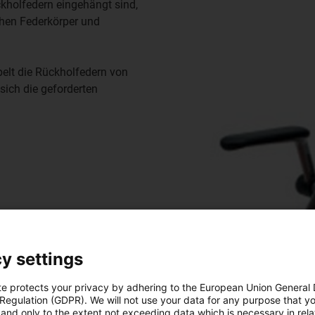
kholfedern eingehängt sind,
hen Federkörper und
pelt die Rückholfedern von
ich die geforderten
y settings
te protects your privacy by adhering to the European Union General
 Regulation (GDPR). We will not use your data for any purpose that y
and only to the extent not exceeding data which is necessary in relat