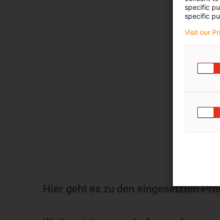
specific p
specific pu
Visit our P
Hier geht es zu den eingesetzten Pr