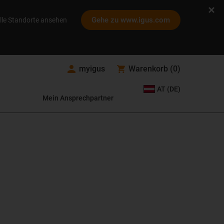
Gehe zu www.igus.com
lle Standorte ansehen
myigus
Warenkorb
(
0
)
AT (DE)
Mein Ansprechpartner