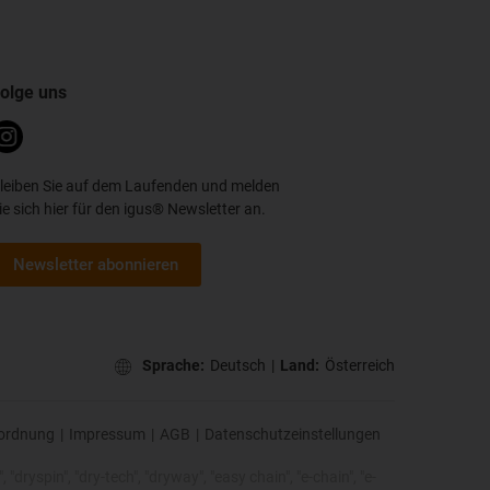
olge uns
leiben Sie auf dem Laufenden und melden
ie sich hier für den igus® Newsletter an.
Newsletter abonnieren
Sprache:
Deutsch
|
Land:
Österreich
ordnung
|
Impressum
|
AGB
|
Datenschutzeinstellungen
 "dryspin", "dry-tech", "dryway", "easy chain", "e-chain", "e-