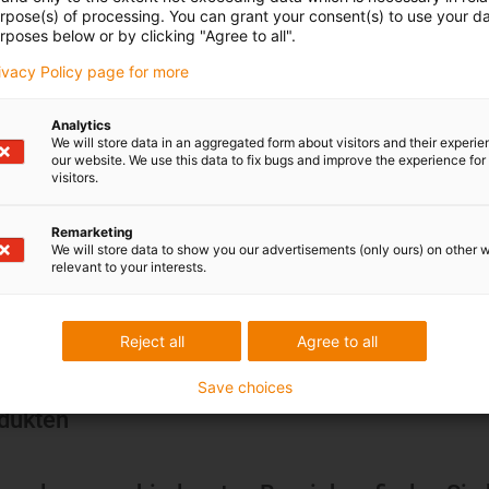
urpose(s) of processing. You can grant your consent(s) to use your da
rposes below or by clicking "Agree to all".
rivacy Policy page for more
Analytics
We will store data in an aggregated form about visitors and their experi
our website. We use this data to fix bugs and improve the experience for 
visitors.
Remarketing
We will store data to show you our advertisements (only ours) on other 
relevant to your interests.
Reject all
Agree to all
Save choices
odukten