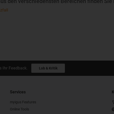
s den verschiedensten Bereichen finden Sie 
zfall
s Ihr Feedback.
Lob & Kritik
Services
K
myigus Features
Online Tools