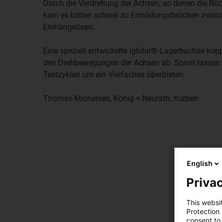
Durch die Verdrehung der Achsen, an denen die Rüc
kam es bisher schnell zu Ermüdungsbrüchen zwisc
Einhängeösen.
Eine speziell entwickelte iglidur®-Lagerbuchse kop
den Drehbewegungen der Achsen ab. Somit lassen s
Testzyklen um ein Vielfaches überbieten.
Thomas Michelsen, König + Neurath, Kurben
English
Privac
This websi
Protection
consent to 