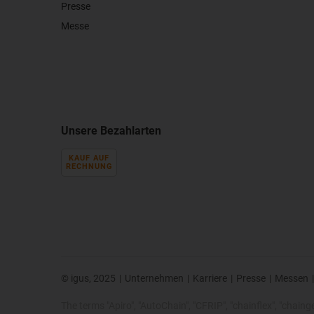
Presse
Messe
Unsere Bezahlarten
KAUF AUF
RECHNUNG
© igus, 2025
|
Unternehmen
|
Karriere
|
Presse
|
Messen
|
The terms "Apiro", "AutoChain", "CFRIP", "chainflex", "chainge",