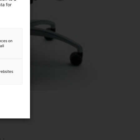
ta for
ences on
all
websites