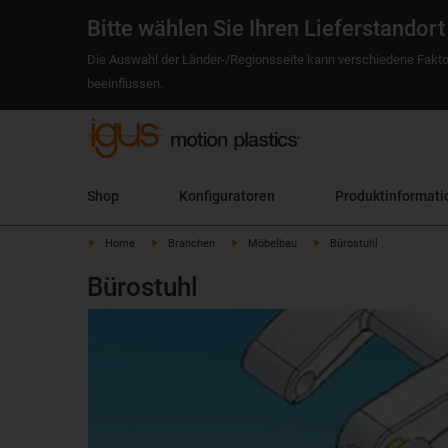
Bitte wählen Sie Ihren Lieferstandort
Die Auswahl der Länder-/Regionsseite kann verschiedene Fakto
beeinflussen.
Shop
Konfiguratoren
Produktinformati
Home
Branchen
Möbelbau
Bürostuhl
Bürostuhl