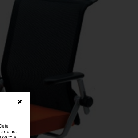
 Data
ou do not
ion to a