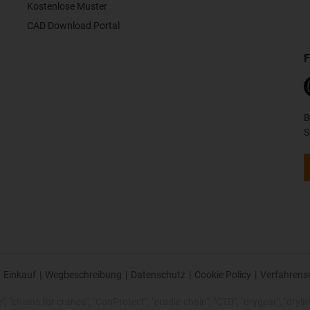
Kostenlose Muster
CAD Download Portal
F
B
S
Einkauf
|
Wegbeschreibung
|
Datenschutz
|
Cookie Policy
|
Verfahrens
 "chains for cranes", "ConProtect", "cradle-chain", "CTD", "drygear", "drylin",