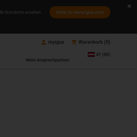
Gehe zu www.igus.com
lle Standorte ansehen
myigus
Warenkorb
(
0
)
AT (DE)
Mein Ansprechpartner