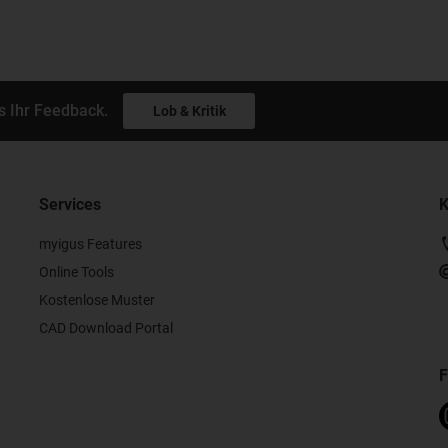
s Ihr Feedback.
Lob & Kritik
Services
K
myigus Features
Online Tools
Kostenlose Muster
CAD Download Portal
F