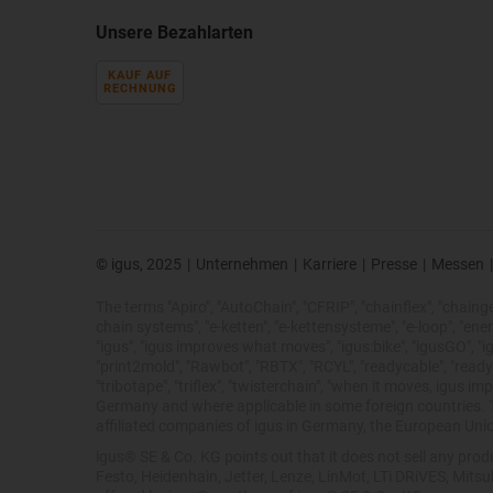
Unsere Bezahlarten
KAUF AUF
RECHNUNG
© igus, 2025
|
Unternehmen
|
Karriere
|
Presse
|
Messen
|
The terms "Apiro", "AutoChain", "CFRIP", "chainflex", "chainge",
chain systems", "e-ketten", "e-kettensysteme", "e-loop", "energy 
"igus", "igus improves what moves", "igus:bike", "igusGO", "ig
"print2mold", "Rawbot", "RBTX", "RCYL", "readycable", "readych
"tribotape", "triflex", "twisterchain", "when it moves, igus 
Germany and where applicable in some foreign countries. Th
affiliated companies of igus in Germany, the European Unio
igus® SE & Co. KG points out that it does not sell any pr
Festo, Heidenhain, Jetter, Lenze, LinMot, LTi DRiVES, Mits