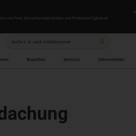
A
ren wie Preis, Einkaufsmöglichkeiten und Produktverfügbarkeit
search
onen
Branchen
Services
Unternehmen
rdachung