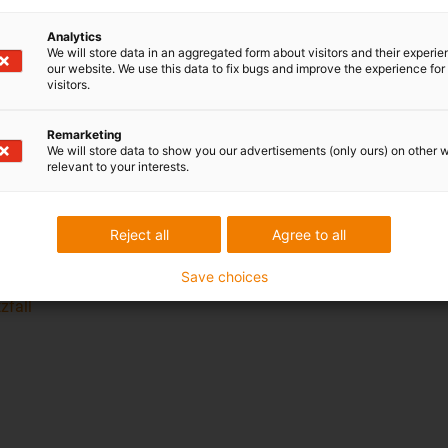
Analytics
We will store data in an aggregated form about visitors and their experi
our website. We use this data to fix bugs and improve the experience for 
visitors.
Remarketing
We will store data to show you our advertisements (only ours) on other 
relevant to your interests.
odukten
Reject all
Agree to all
s den verschiedensten Bereichen finden Sie 
Save choices
zfall