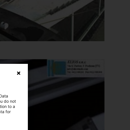
 Data
ou do not
ion to a
ta for