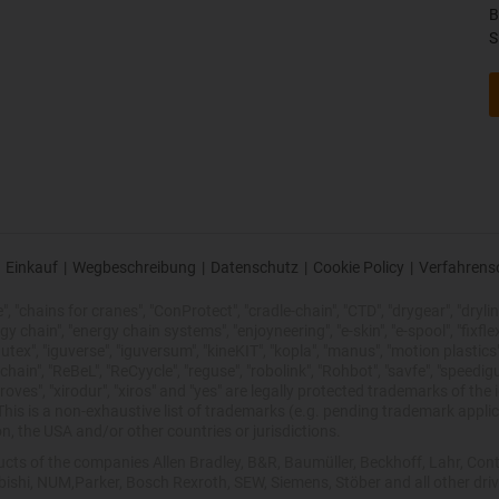
B
S
Einkauf
|
Wegbeschreibung
|
Datenschutz
|
Cookie Policy
|
Verfahrens
 "chains for cranes", "ConProtect", "cradle-chain", "CTD", "drygear", "drylin",
chain", "energy chain systems", "enjoyneering", "e-skin", "e-spool", "fixflex", "f
utex", "iguverse", "iguversum", "kineKIT", "kopla", "manus", "motion plastics"
ain", "ReBeL", "ReCyycle", "reguse", "robolink", "Rohbot", "savfe", "speedigu
improves", "xirodur", "xiros" and "yes" are legally protected trademarks of t
is is a non-exhaustive list of trademarks (e.g. pending trademark applic
n, the USA and/or other countries or jurisdictions.
oducts of the companies Allen Bradley, B&R, Baumüller, Beckhoff, Lahr, 
ubishi, NUM,Parker, Bosch Rexroth, SEW, Siemens, Stöber and all other dr