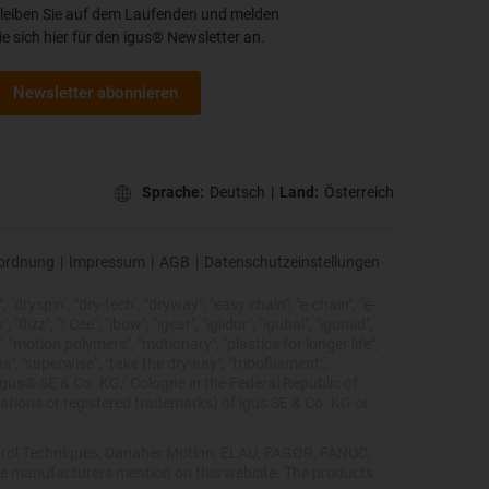
leiben Sie auf dem Laufenden und melden
ie sich hier für den igus® Newsletter an.
Newsletter abonnieren
Sprache:
Deutsch
|
Land:
Österreich
ordnung
|
Impressum
|
AGB
|
Datenschutzeinstellungen
 "dryspin", "dry-tech", "dryway", "easy chain", "e-chain", "e-
lizz", "i.Cee", "ibow", "igear", "iglidur", "igubal", "igumid",
, "motion polymers", "motionary", "plastics for longer life",
s", "superwise", "take the dryway", "tribofilament",
he igus® SE & Co. KG/ Cologne in the Federal Republic of
ations or registered trademarks) of igus SE & Co. KG or
Control Techniques, Danaher Motion, ELAU, FAGOR, FANUC,
ive manufacturers mention on this website. The products