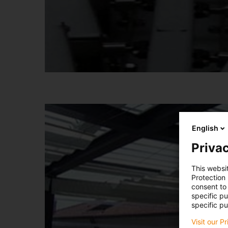
English
Privac
This websi
Protection
consent to 
specific p
specific pu
Visit our P