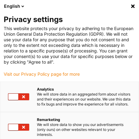
English
Bitte wählen Sie Ihren
Lieferstandort
Privacy settings
Die Auswahl der Länder-/Regionsseite kann
This website protects your privacy by adhering to the European
Union General Data Protection Regulation (GDPR). We will not
verschiedene Faktoren wie Preis,
use your data for any purpose that you do not consent to and
Einkaufsmöglichkeiten und Produktverfügbarkeit
only to the extent not exceeding data which is necessary in
beeinflussen.
relation to a specific purpose(s) of processing. You can grant
your consent(s) to use your data for specific purposes below or
Gehe zu
by clicking "Agree to all".
Alle Standorte ansehen
www.igus.com
Visit our Privacy Policy page for more
search
(
0
)
Analytics
We will store data in an aggregated form about visitors
search
and their experiences on our website. We use this data
Home
...
Tortilla-Bräter
to fix bugs and improve the experience for all visitors.
manus® 2011
Remarketing
We will store data to show you our advertisements
(only ours) on other websites relevant to your
Tortilla-Bräter -
interests.