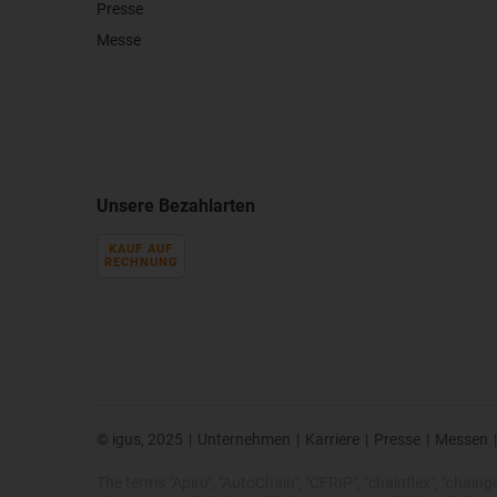
Presse
Messe
Unsere Bezahlarten
KAUF AUF
RECHNUNG
© igus, 2025
|
Unternehmen
|
Karriere
|
Presse
|
Messen
|
The terms "Apiro", "AutoChain", "CFRIP", "chainflex", "chainge",