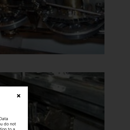
 Data
ou do not
ion to a