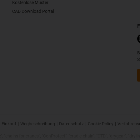
Kostenlose Muster
CAD Download Portal
F
B
S
Einkauf
|
Wegbeschreibung
|
Datenschutz
|
Cookie Policy
|
Verfahrens
 "chains for cranes", "ConProtect", "cradle-chain", "CTD", "drygear", "drylin",