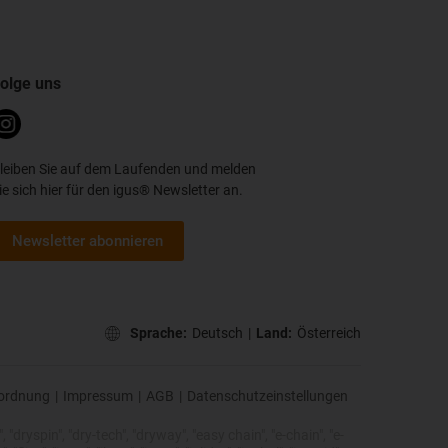
olge uns
leiben Sie auf dem Laufenden und melden
ie sich hier für den igus® Newsletter an.
Newsletter abonnieren
Sprache:
Deutsch
|
Land:
Österreich
ordnung
|
Impressum
|
AGB
|
Datenschutzeinstellungen
 "dryspin", "dry-tech", "dryway", "easy chain", "e-chain", "e-