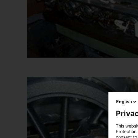
English
Privac
This websi
Protection
consent to 