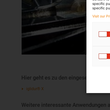
specific p
specific pu
Visit our P
Hier geht es zu den eingesetzten Pr
iglidur® X
Weitere interessante Anwendungen au