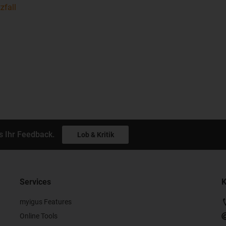
zfall
s Ihr Feedback.
Lob & Kritik
Services
K
myigus Features
Online Tools