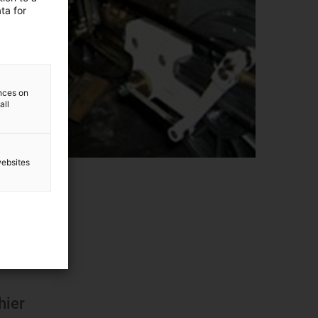
ta for
ences on
all
websites
hier