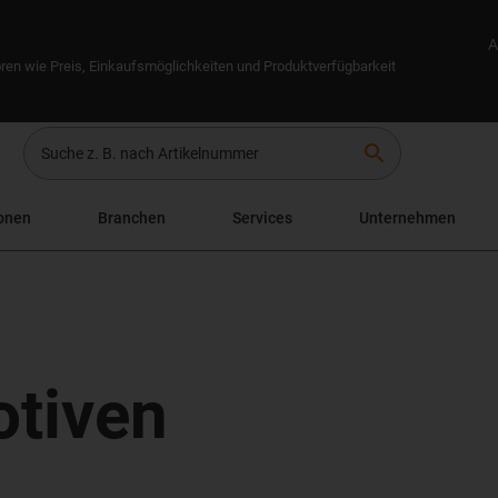
A
ren wie Preis, Einkaufsmöglichkeiten und Produktverfügbarkeit
search
onen
Branchen
Services
Unternehmen
tiven