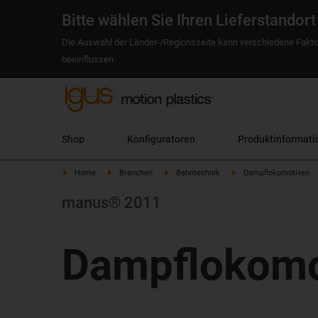
Bitte wählen Sie Ihren Lieferstandort
Die Auswahl der Länder-/Regionsseite kann verschiedene Fakto
beeinflussen.
Shop
Konfiguratoren
Produktinformati
Home
Branchen
Bahntechnik
Dampflokomotiven
manus® 2011
Dampflokomo