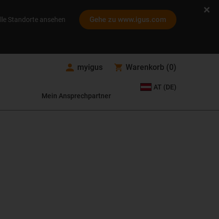
Gehe zu www.igus.com
lle Standorte ansehen
myigus
Warenkorb
(
0
)
AT (DE)
Mein Ansprechpartner