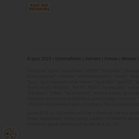
KAUF AUF
RECHNUNG
© igus, 2025
|
Unternehmen
|
Karriere
|
Presse
|
Messen
|
The terms "Apiro", "AutoChain", "CFRIP", "chainflex", "chainge",
chain systems", "e-ketten", "e-kettensysteme", "e-loop", "energy 
"igus", "igus improves what moves", "igus:bike", "igusGO", "ig
"print2mold", "Rawbot", "RBTX", "RCYL", "readycable", "readych
"tribotape", "triflex", "twisterchain", "when it moves, igus 
Germany and where applicable in some foreign countries. Th
affiliated companies of igus in Germany, the European Unio
igus® SE & Co. KG points out that it does not sell any pr
Festo, Heidenhain, Jetter, Lenze, LinMot, LTi DRiVES, Mits
offered by igus® are those of igus® SE & Co. KG