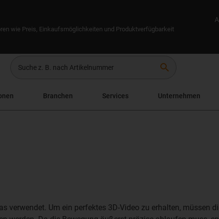
A
ren wie Preis, Einkaufsmöglichkeiten und Produktverfügbarkeit
search
onen
Branchen
Services
Unternehmen
s verwendet. Um ein perfektes 3D-Video zu erhalten, müssen di