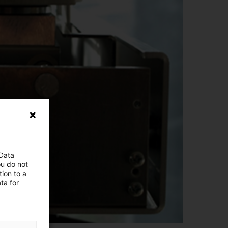
 Data
ou do not
ion to a
ta for