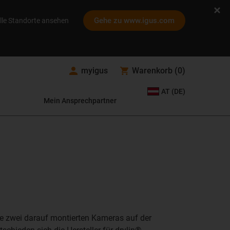
Gehe zu www.igus.com
lle Standorte ansehen
myigus
Warenkorb
(
0
)
AT (DE)
Mein Ansprechpartner
e zwei darauf montierten Kameras auf der