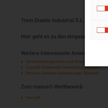
Trem Diseño Industrial S.L., Robert
Hier geht es zu den eingesetzten Pr
Weitere interessante Anwendungen au
Zur Anwendungssuche nach Branche und Einsat
manus®-Wettbewerb Anwendungsbeispiele
Polymer Gleitlager Anwendungen Übersicht
Zum manus®-Wettbewerb
manus®