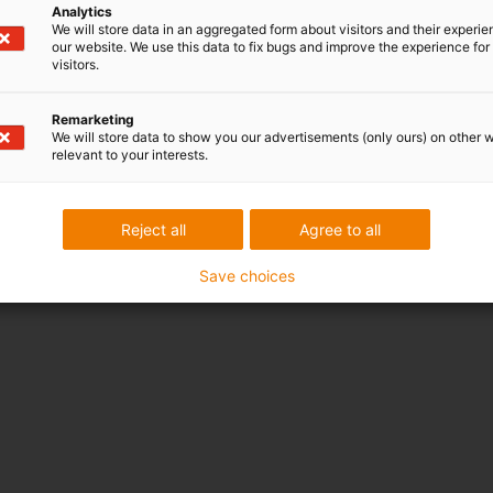
Analytics
We will store data in an aggregated form about visitors and their experi
our website. We use this data to fix bugs and improve the experience for 
visitors.
o Domínguez, Madrid, Spain
Remarketing
We will store data to show you our advertisements (only ours) on other 
relevant to your interests.
odukten
Reject all
Agree to all
s den verschiedensten Bereichen finden Sie 
Save choices
zfall