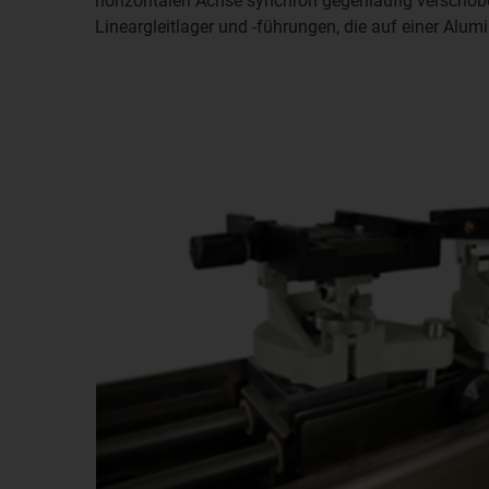
horizontalen Achse synchron gegenläufig verschobe
Lineargleitlager und -führungen, die auf einer Alum