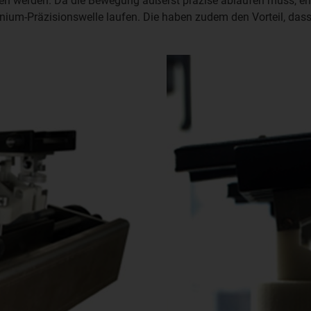
n werden. Da die Bewegung äußerst präzise ablaufen muss, entsc
inium-Präzisionswelle laufen. Die haben zudem den Vorteil, dass