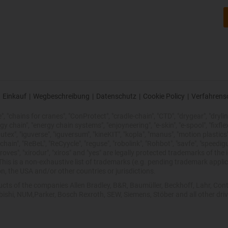
Einkauf
|
Wegbeschreibung
|
Datenschutz
|
Cookie Policy
|
Verfahrens
 "chains for cranes", "ConProtect", "cradle-chain", "CTD", "drygear", "drylin",
chain", "energy chain systems", "enjoyneering", "e-skin", "e-spool", "fixflex", "f
utex", "iguverse", "iguversum", "kineKIT", "kopla", "manus", "motion plastics"
ain", "ReBeL", "ReCyycle", "reguse", "robolink", "Rohbot", "savfe", "speedigu
improves", "xirodur", "xiros" and "yes" are legally protected trademarks of t
is is a non-exhaustive list of trademarks (e.g. pending trademark applic
n, the USA and/or other countries or jurisdictions.
oducts of the companies Allen Bradley, B&R, Baumüller, Beckhoff, Lahr, 
ubishi, NUM,Parker, Bosch Rexroth, SEW, Siemens, Stöber and all other dr