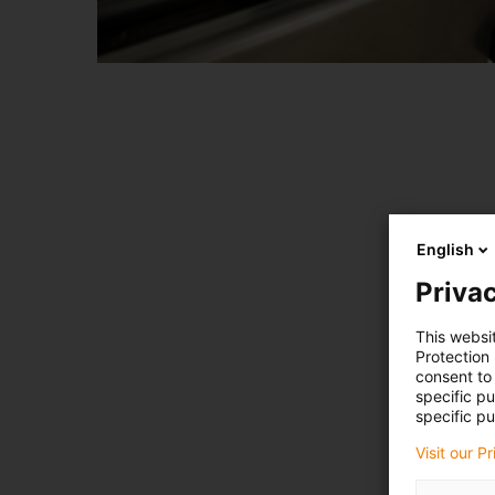
English
Privac
This websi
Protection
consent to 
specific p
specific pu
Visit our P