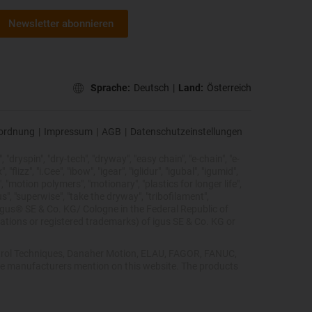
Newsletter abonnieren
Sprache:
Deutsch
|
Land:
Österreich
ordnung
|
Impressum
|
AGB
|
Datenschutzeinstellungen
 "dryspin", "dry-tech", "dryway", "easy chain", "e-chain", "e-
lizz", "i.Cee", "ibow", "igear", "iglidur", "igubal", "igumid",
, "motion polymers", "motionary", "plastics for longer life",
s", "superwise", "take the dryway", "tribofilament",
he igus® SE & Co. KG/ Cologne in the Federal Republic of
ations or registered trademarks) of igus SE & Co. KG or
Control Techniques, Danaher Motion, ELAU, FAGOR, FANUC,
ive manufacturers mention on this website. The products