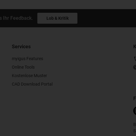
s Ihr Feedback.
Lob & Kritik
Services
K
myigus Features
Online Tools
Kostenlose Muster
CAD Download Portal
F
B
S