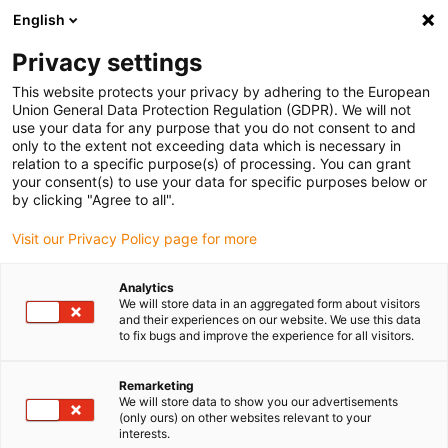
English
Bitte wählen Sie Ihren Lieferstandort
Privacy settings
Die Auswahl der Länder-/Regionsseite kann verschiedene
Faktoren wie Preis, Versandoptionen und Produktverfügbarkeit
This website protects your privacy by adhering to the European
Union General Data Protection Regulation (GDPR). We will not
beeinflussen.
use your data for any purpose that you do not consent to and
only to the extent not exceeding data which is necessary in
relation to a specific purpose(s) of processing. You can grant
Alle Standorte anzeigen
your consent(s) to use your data for specific purposes below or
by clicking "Agree to all".
Gehe zu www.igus.com
Visit our Privacy Policy page for more
Analytics
(0)
We will store data in an aggregated form about visitors
and their experiences on our website. We use this data
to fix bugs and improve the experience for all visitors.
Startseite igus Österreich
Unternehmen
Remarketing
We will store data to show you our advertisements
(only ours) on other websites relevant to your
Über igus
interests.