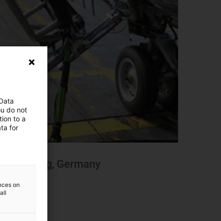
 Data
ou do not
ion to a
ta for
er, Hamburg, Germany
ences on
all