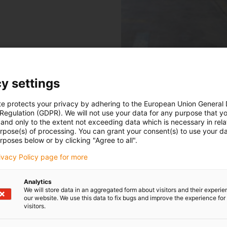
y settings
te protects your privacy by adhering to the European Union General
 Regulation (GDPR). We will not use your data for any purpose that y
and only to the extent not exceeding data which is necessary in relat
urpose(s) of processing. You can grant your consent(s) to use your da
rposes below or by clicking "Agree to all".
rivacy Policy page for more
chnik, TU-Hamburg-Harburg, Christian Schloss
Analytics
We will store data in an aggregated form about visitors and their experi
our website. We use this data to fix bugs and improve the experience for 
odukten
visitors.