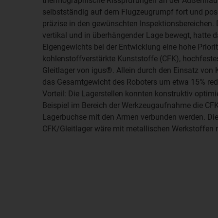
thermographische Rissprüfungen an der Außenhaut
selbstständig auf dem Flugzeugrumpf fort und pos
präzise in den gewünschten Inspektionsbereichen. 
vertikal und in überhängender Lage bewegt, hatte d
Eigengewichts bei der Entwicklung eine hohe Prior
kohlenstoffverstärkte Kunststoffe (CFK), hochfest
Gleitlager von igus®. Allein durch den Einsatz von 
das Gesamtgewicht des Roboters um etwa 15% reduz
Vorteil: Die Lagerstellen konnten konstruktiv optim
Beispiel im Bereich der Werkzeugaufnahme die CFK-S
Lagerbuchse mit den Armen verbunden werden. Di
CFK/Gleitlager wäre mit metallischen Werkstoffen ni