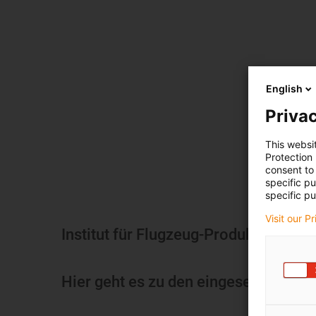
English
Privac
This websi
Protection
consent to 
specific p
specific pu
Visit our P
Institut für Flugzeug-Produktionste
Hier geht es zu den eingesetzten Pr