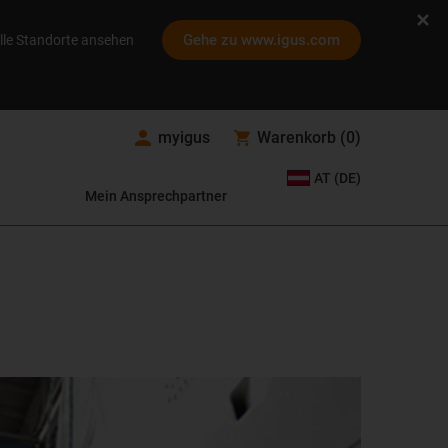
Gehe zu www.igus.com
lle Standorte ansehen
myigus
Warenkorb
(
0
)
AT (DE)
Mein Ansprechpartner