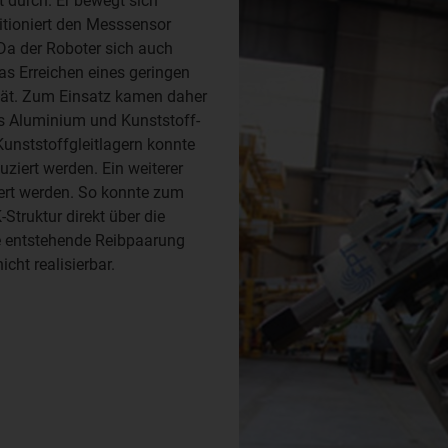
 durch. Er bewegt sich
itioniert den Messsensor
Da der Roboter sich auch
as Erreichen eines geringen
ität. Zum Einsatz kamen daher
es Aluminium und Kunststoff-
Kunststoffgleitlagern konnte
iert werden. Ein weiterer
iert werden. So konnte zum
truktur direkt über die
e entstehende Reibpaarung
cht realisierbar.