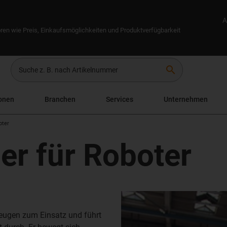
A
ren wie Preis, Einkaufsmöglichkeiten und Produktverfügbarkeit
search
onen
Branchen
Services
Unternehmen
oter
er für Roboter
zeugen zum Einsatz und führt