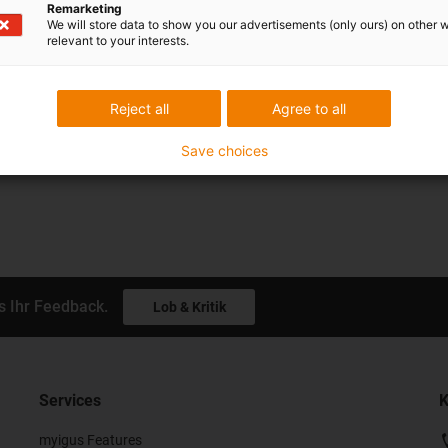
Remarketing
s den verschiedensten Bereichen finden Sie 
We will store data to show you our advertisements (only ours) on other 
relevant to your interests.
zfall
Reject all
Agree to all
Save choices
s Ihr Feedback.
Lob & Kritik
Services
K
myigus Features