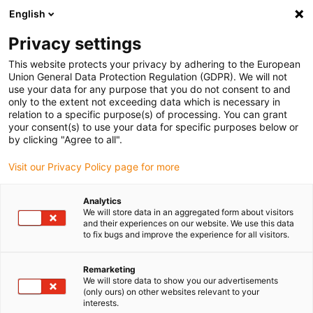
English
Bitte wählen Sie Ihren Lieferstandort
Privacy settings
Die Auswahl der Länder-/Regionsseite kann verschiedene
Faktoren wie Preis, Versandoptionen und Produktverfügbarkeit
This website protects your privacy by adhering to the European
Union General Data Protection Regulation (GDPR). We will not
beeinflussen.
use your data for any purpose that you do not consent to and
only to the extent not exceeding data which is necessary in
relation to a specific purpose(s) of processing. You can grant
Alle Standorte anzeigen
your consent(s) to use your data for specific purposes below or
by clicking "Agree to all".
Gehe zu www.igus.com
Visit our Privacy Policy page for more
Analytics
(0)
We will store data in an aggregated form about visitors
and their experiences on our website. We use this data
to fix bugs and improve the experience for all visitors.
Startseite igus Österreich
Unternehmen
Remarketing
We will store data to show you our advertisements
(only ours) on other websites relevant to your
Über igus
interests.